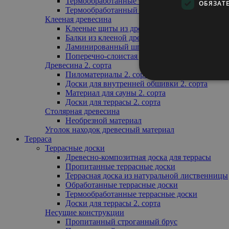
Термообработанные террасные доски
ОБЯЗАТ
Термообработанный профиль обрешётки
Клееная древесина
Клееные щиты из древесины
Балки из клееной древесины
Ламинированный шпон
Поперечно-слоистая древесина
Древесина 2. сорта
Пиломатериалы 2. сорта
Доски для внутренней обшивки 2. сорта
Материал для сауны 2. сорта
Доски для террасы 2. сорта
Столярная древесина
Необрезной материал
Уголок находок древесный материал
Терраса
Террасные доски
Древесно-композитная доска для террасы
Пропитанные террасные доски
Террасная доска из натуральной лиственницы
Обработанные террасные доски
Термообработанные террасные доски
Доски для террасы 2. сорта
Несущие конструкции
Пропитанный строганный брус