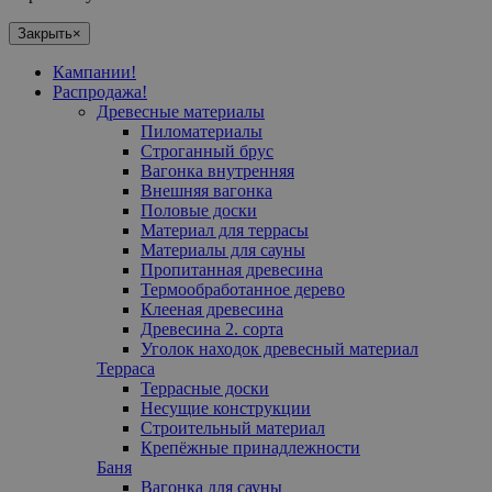
Закрыть
×
Кампании!
Распродажа!
Древесные материалы
Пиломатериалы
Cтроганный брус
Вагонка внутренняя
Внешняя вагонка
Половые доски
Материал для террасы
Mатериалы для сауны
Пропитанная древесина
Термообработанное дерево
Клееная древесина
Древесина 2. сорта
Уголок находок древесный материал
Терраса
Террасные доски
Несущие конструкции
Строительный материал
Крепёжные принадлежности
Баня
Вагонка для сауны