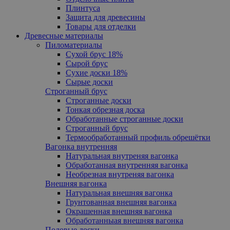
Плинтуса
Защита для древесины
Товары для отделки
Древесные материалы
Пиломатериалы
Сухой брус 18%
Сырой брус
Сухие доски 18%
Сырые доски
Cтроганный брус
Cтроганные доски
Тонкая обрезная доска
Обработанные строганные доски
Cтроганный брус
Термообработанный профиль обрешётки
Вагонка внутренняя
Натуральная внутреняя вагонка
Обработанная внутренняя вагонка
Необрезная внутреняя вагонка
Внешняя вагонка
Натуральная внешняя вагонка
Грунтованная внешняя вагонка
Oкрашенная внешняя вагонка
Обработанныая внешняя вагонка
Половые доски