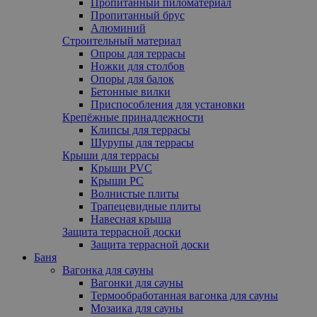
Пропитанный пиломатериал
Пропитанный брус
Алюминий
Строительный материал
Опроы для террасы
Ножки для столбов
Опоры для балок
Бетонные вилки
Приспособления для установки
Крепёжные принадлежности
Клипсы для террасы
Шурупы для террасы
Крыши для террасы
Крыши PVC
Крыши PC
Волнистые плиты
Трапецевидные плиты
Навесная крыша
Защита террасной доски
Защита террасной доски
Баня
Вагонка для сауны
Вагонки для сауны
Термообработанная вагонка для сауны
Мозаика для сауны