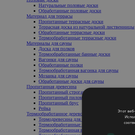
Натуральные половые доски
Обработанные половые доски
Материал для террасы
Пропитанные террасные доски
Террасная доска из натуральной лиственницы
Обработанные террасные доски
Термообработанные террасные доски
Mатериалы для сауны
Доска для полков
Термообработанные банные доски
Вагонки для сауны
Обработанные полки
Термообработанная вагонка для сауны
Мозаика для сауны
Обработанные доски для сауны
Пропитанная древесина
Пропитанный строганный брус
Пропитанный пиломатериал
Пропитанный брус
Pейка
Этот веб
Термообработанное дерево
Испол
Термодревесина для обшивки (внешняя/внутр
соотв
Термообработанные банные доски
Термообработанная вагонка для сауны