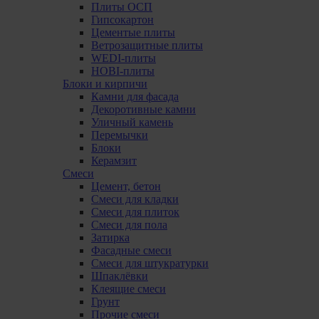
Плиты ОСП
Гипсокартон
Цементые плиты
Ветрозащитные плиты
WEDI-плиты
HOBI-плиты
Блоки и кирпичи
Камни для фасада
Декоротивные камни
Уличный камень
Перемычки
Блоки
Керамзит
Смеси
Цемент, бетон
Смеси для кладки
Смеси для плиток
Смеси для пола
Затирка
Фасадные смеси
Смеси для штукратурки
Шпаклёвки
Клеящие смеси
Грунт
Прочие смеси