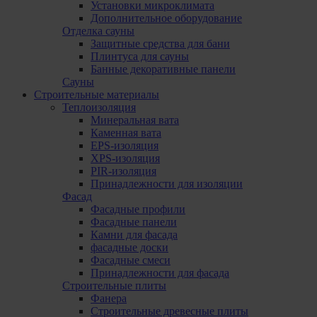
Установки микроклимата
Дополнительное оборудование
Отделка сауны
Защитные средства для бани
Плинтуса для сауны
Банные декоративные панели
Сауны
Строительные материалы
Теплоизоляция
Минеральная вата
Каменная вата
EPS-изоляция
XPS-изоляция
PIR-изоляция
Принадлежности для изоляции
Фасад
Фасадные профили
Фасадные панели
Камни для фасада
фасадные доски
Фасадные смеси
Принадлежности для фасада
Строительные плиты
Фанера
Строительные древесные плиты