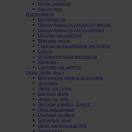
Песок, керамзит
Аксессуары
Инструменты
Инструменты
Принадлежности для инструментов
Принадлежности для полировки
Насадки для отвёрток
Режущие диски
Газовые гвоздезабивные пистолеты
Свёрла
Вспомогательные материалы
Маркеры
Средства для защиты
Окна, двери, люки
Внтуренние двери и аксессуары
Лестницы
Двери для сауны
Входные двери
Двери для дачи
Дверные коробки, пороги
Окна мансардные
Оконные профили
Чердачные люки
Люки для гипсокартона
Аксессуары