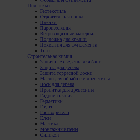
Подложки
Геотекстиль
Строительная папка
Плёнки
Пароизоляция
Ветрозащитный материал
Подложка для крыши
Покрытия для фундамента
Tент
Строительная химия
Защитные средства для бани
Защита для дерева
Защита террасной доски
Масло для обработки древесины
Bоск для дерева
Пропитка для древесины
Гидроизоляция
Герметики
Грунт
Растворители
Клеи
Мастика
Монтажные пены
Силикон