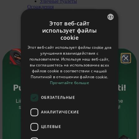
Уличные туалеты
Ограждения
Штакетник и столбы
Ножки для столбов
Этот веб-сайт
Покрытия поверхности
Уличный камень
использует файлы
ESTONIAN
Песок, керамзит
cookie
Подложки
ENGLISH
Строительная химия
Этот веб-сайт использует файлы cookie для
Защита для дерева
улучшения взаимодействия с
RUSSIAN
Масло для обработки древесины
пользователем. Используя наш веб-сайт,
Пропитка для древесины
вы соглашаетесь на использование всех
Грунт
файлов cookie в соответствии с нашей
Растворители
Политикой в ​​отношении файлов cookie.
Чистящие средства
Прочитайте больше
Краски
Puidutarkus sinu postkasti!
Отопительные материалы
Брикет
ОБЯЗАТЕЛЬНЫЕ
Liitu Puumarketi uudiskirjaga ning saadame
Гранулы
sulle kasulikke nõuandeid ja eripakkumisi!
Дрова
АНАЛИТИЧЕСКИЕ
Отделка
Плинтуса
Sinu eesnimi
Плинтуса отделочные
ЦЕЛЕВЫЕ
Рейки для стекла
Потолочные галтели и молдинги