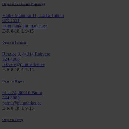
Отдел в Таллинне (Мяннику)
Väike-Männiku 11, 11216 Tallinn
679 1551
manniku@puumarket.ee
E-R 8-18, L 9-15
Отдел в Раквере
Ringtee 3, 44314 Rakvere
324 4366
rakvere@puumarket.ee
E-R 8-18, L 9-15
Отдел в Пярну
Lina 24, 80010 Pärnu
444 8080
parnu@puumarket.ee
E-R 8-18, L 9-15
Oтдел в Тарту