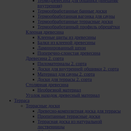
Термодревесина для обшивки (внешняя/
внутренняя)
Термообработанные банные доски
Термообработанная вагонка для сауны
Термообработанные террасные доски
Термообработанный профиль обрешётки
Клееная древесина
Клееные щиты из древесины
Балки из клееной древесины
Ламинированный шпон
Поперечно-слоистая древесина
Древесина 2. сорта
Пиломатериалы 2. сорта
Доски для внутренней обшивки 2. сорта
Материал для сауны 2. сорта
Доски для террасы 2. сорта
Столярная древесина
Необрезной материал
Уголок находок древесный материал
Терраса
Террасные доски
Древесно-композитная доска для террасы
Пропитанные террасные доски
Террасная доска из натуральной
лиственницы