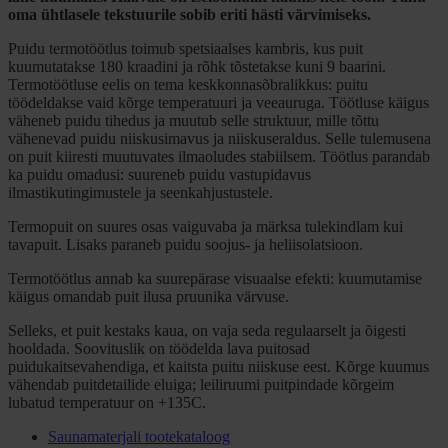
oma ühtlasele tekstuurile sobib eriti hästi värvimiseks.
Puidu termotöötlus toimub spetsiaalses kambris, kus puit
kuumutatakse 180 kraadini ja rõhk tõstetakse kuni 9 baarini.
Termotöötluse eelis on tema keskkonnasõbralikkus: puitu
töödeldakse vaid kõrge temperatuuri ja veeauruga. Töötluse käigus
väheneb puidu tihedus ja muutub selle struktuur, mille tõttu
vähenevad puidu niiskusimavus ja niiskuseraldus. Selle tulemusena
on puit kiiresti muutuvates ilmaoludes stabiilsem. Töötlus parandab
ka puidu omadusi: suureneb puidu vastupidavus
ilmastikutingimustele ja seenkahjustustele.
Termopuit on suures osas vaiguvaba ja märksa tulekindlam kui
tavapuit. Lisaks paraneb puidu soojus- ja heliisolatsioon.
Termotöötlus annab ka suurepärase visuaalse efekti: kuumutamise
käigus omandab puit ilusa pruunika värvuse.
Selleks, et puit kestaks kaua, on vaja seda regulaarselt ja õigesti
hooldada. Soovituslik on töödelda lava puitosad
puidukaitsevahendiga, et kaitsta puitu niiskuse eest. Kõrge kuumus
vähendab puitdetailide eluiga; leiliruumi puitpindade kõrgeim
lubatud temperatuur on +135C.
Saunamaterjali tootekataloog