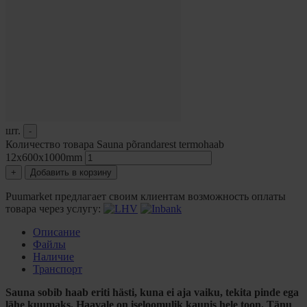
шт.
-
Количество товара Sauna põrandarest termohaab
12x600x1000mm
+
Добавить в корзину
Puumarket предлагает своим клиентам возможность оплаты
товара через услугу:
Описание
Файлы
Hаличие
Транспорт
Sauna sobib haab eriti hästi, kuna ei aja vaiku, tekita pinde ega
lähe kuumaks. Haavale on iseloomulik kaunis hele toon. Tänu