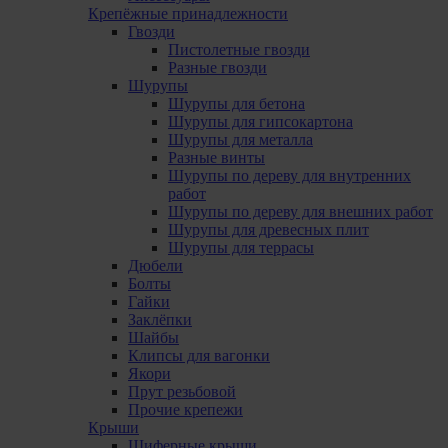
Крепёжные принадлежности
Гвозди
Пистолетные гвозди
Разные гвозди
Шурупы
Шурупы для бетона
Шурупы для гипсокартона
Шурупы для металла
Pазные винты
Шурупы по дереву для внутренних
работ
Шурупы по дереву для внешних работ
Шурупы для древесных плит
Шурупы для террасы
Дюбели
Болты
Гайки
Заклёпки
Шайбы
Клипсы для вагонки
Якори
Прут резьбовой
Прочие крепежи
Крыши
Шиферные крыши