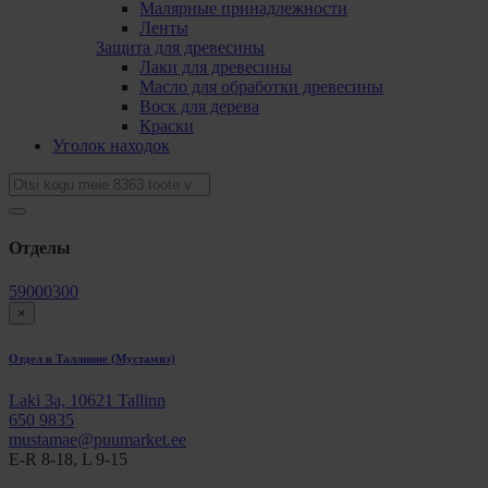
Малярные принадлежности
Ленты
Защита для древесины
Лаки для древесины
Масло для обработки древесины
Bоск для дерева
Краски
Уголок находок
Oтделы
59000300
×
Отдел в Таллинне (Мустамяэ)
Laki 3a, 10621 Tallinn
650 9835
mustamae@puumarket.ee
E-R 8-18, L 9-15