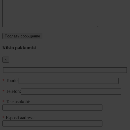
Küsin pakkumist
×
*
Toode:
*
Telefon:
*
Teie asukoht:
*
E-posti aadress: