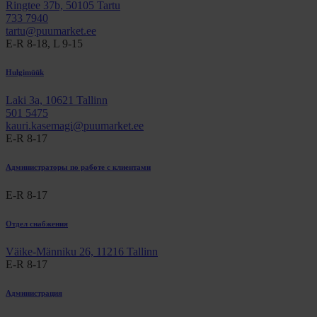
Ringtee 37b, 50105 Tartu
733 7940
tartu@puumarket.ee
E-R 8-18, L 9-15
Hulgimüük
Laki 3a, 10621 Tallinn
501 5475
kauri.kasemagi@puumarket.ee
E-R 8-17
Администраторы по работе с клиентами
E-R 8-17
Отдел снабжения
Väike-Männiku 26, 11216 Tallinn
E-R 8-17
Администрация