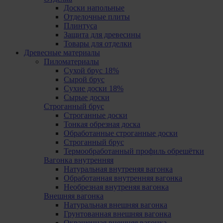
Доски напольные
Отделочные плиты
Плинтуса
Защита для древесины
Товары для отделки
Древесные материалы
Пиломатериалы
Сухой брус 18%
Сырой брус
Сухие доски 18%
Сырые доски
Cтроганный брус
Cтроганные доски
Тонкая обрезная доска
Обработанные строганные доски
Cтроганный брус
Термообработанный профиль обрешётки
Вагонка внутренняя
Натуральная внутреняя вагонка
Обработанная внутренняя вагонка
Необрезная внутреняя вагонка
Внешняя вагонка
Натуральная внешняя вагонка
Грунтованная внешняя вагонка
Oкрашенная внешняя вагонка