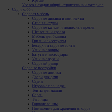
Краски
Уголок находок общий строительный материал
Сад и хобби
Садовая мебель
Садовые диваны и комплекты
Столы и стулья
Садовые качели и подвесные кресла
Шезлонги и кресла
Мебель для балкона
Грили и аксессуары
Беседки и садовые зонты
Уличные ковры
Батуты и аксессуары
Уличные кухни
Садовый декор
Садовые постройки
Садовые домики
Двери для дачи
Сауны
Игровые площадки
Тенты для машин
Сараи
Tеплицы
Горячие ванны
Помещение для хранения отходов