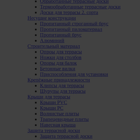
Обработанные террасные доски
Термообработанные террасные доски
Доски для террасы 2. сорта
Несущие конструкции
Пропитанный строганный брус
Пропитанный пиломатериал
Пропитанный брус
Алюминий
Строительный материал
Опроы для террасы
Ножки для столбов
Опоры для балок
Бетонные вилки
Приспособления для установки
Крепёжные принадлежности
Клипсы для террасы
Шурупы для террасы
Крыши для террасы
Крыши PVC
Крыши PC
Волнистые плиты
Трапецевидные плиты
Навесная крыша
Защита террасной доски
Защита террасной доски