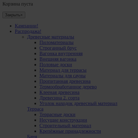
Корзина пуста
Закрыть
×
Кампании!
Распродажа!
Древесные материалы
Пиломатериалы
Cтроганный брус
Вагонка внутренняя
Внешняя вагонка
Половые доски
Материал для террасы
Mатериалы для сауны
Пропитанная древесина
Термообработанное дерево
Клееная древесина
Древесина 2. сорта
Уголок находок древесный материал
Терраса
Террасные доски
Несущие конструкции
Строительный материал
Крепёжные принадлежности
Баня