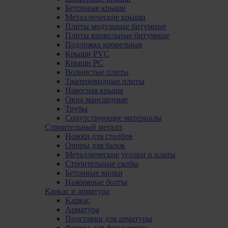
Бетонные крыши
Металлические крыши
Плиты модульные битумные
Плиты кровельные битумные
Подложка кровельная
Крыши PVC
Крыши PC
Волнистые плиты
Трапецевидные плиты
Навесная крыша
Окна мансардные
Трубы
Сопутствующие материалы
Строительный металл
Ножки для столбов
Опоры для балок
Металлические уголки и платы
Строительные скобы
Бетонные вилки
Нажимные болты
Каркас и арматура
Kаркас
Aрматура
Подставки для арматуры
Формы для фундамента