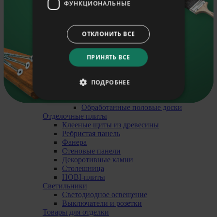
Sinu e-mail
Обрезные рейки
ФУНКЦИОНАЛЬНЫЕ
Плинтуса ограничительные
Плинтуса напольные
Внутренние уголки
ОТКЛОНИТЬ ВСЕ
Soovin saada häid nõuandeid oma e-mailile.
Наличники
Рейки круглые
Уголки внешние
ПРИНЯТЬ ВСЕ
Liitu uudiskirjaga
Плинтуса для сауны
Доски напольные
Паркет
ПОДРОБНЕЕ
Половые доски
Натуральные половые доски
Обработанные половые доски
Отделочные плиты
Клееные щиты из древесины
Pебристая панель
Фанера
Стеновые панели
Декоротивные камни
Cтолешница
HOBI-плиты
Светильники
Cветодиодное освещение
Выключатели и розетки
Товары для отделки