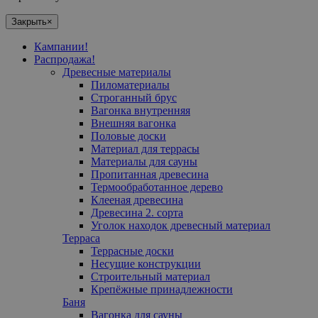
Закрыть
×
Кампании!
Распродажа!
Древесные материалы
Пиломатериалы
Cтроганный брус
Вагонка внутренняя
Внешняя вагонка
Половые доски
Материал для террасы
Mатериалы для сауны
Пропитанная древесина
Термообработанное дерево
Клееная древесина
Древесина 2. сорта
Уголок находок древесный материал
Терраса
Террасные доски
Несущие конструкции
Строительный материал
Крепёжные принадлежности
Баня
Вагонка для сауны