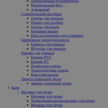
Пропитанный пиломатериал
Пропитанный брус
Алюминий
Строительный материал
Опроы для террасы
Ножки для столбов
Опоры для балок
Бетонные вилки
Приспособления для установки
Крепёжные принадлежности
Клипсы для террасы
Шурупы для террасы
Крыши для террасы
Крыши PVC
Крыши PC
Волнистые плиты
Трапецевидные плиты
Навесная крыша
Защита террасной доски
Защита террасной доски
Баня
Вагонка для сауны
Вагонки для сауны
Термообработанная вагонка для сауны
Мозаика для сауны