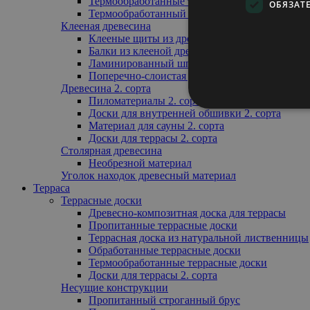
Термообработанные террасные доски
ОБЯЗАТ
Термообработанный профиль обрешётки
Клееная древесина
Клееные щиты из древесины
Балки из клееной древесины
Ламинированный шпон
Поперечно-слоистая древесина
Древесина 2. сорта
Пиломатериалы 2. сорта
Доски для внутренней обшивки 2. сорта
Материал для сауны 2. сорта
Доски для террасы 2. сорта
Столярная древесина
Необрезной материал
Уголок находок древесный материал
Терраса
Террасные доски
Древесно-композитная доска для террасы
Пропитанные террасные доски
Террасная доска из натуральной лиственницы
Обработанные террасные доски
Термообработанные террасные доски
Доски для террасы 2. сорта
Несущие конструкции
Пропитанный строганный брус