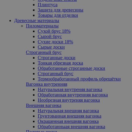
Плинтуса
Защита для древесины
Товары для отделки
Древесные материалы
Пиломатериалы
Сухой брус 18%
Сырой брус
Сухие доски 18%
Сырые доски
Cтроганный брус
Cтроганные доски
Тонкая обрезная доска
Обработанные строганные доски
Cтроганный брус
Термообработанный профиль обрешётки
Вагонка внутренняя
Натуральная внутреняя вагонка
Обработанная внутренняя вагонка
Необрезная внутреняя вагонка
Внешняя вагонка
Натуральная внешняя вагонка
Грунтованная внешняя вагонка
Oкрашенная внешняя вагонка
Обработанныая внешняя вагонка
Половые доски