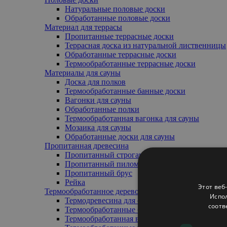
Натуральные половые доски
Обработанные половые доски
Материал для террасы
Пропитанные террасные доски
Террасная доска из натуральной лиственницы
Обработанные террасные доски
Термообработанные террасные доски
Mатериалы для сауны
Доска для полков
Термообработанные банные доски
Вагонки для сауны
Обработанные полки
Термообработанная вагонка для сауны
Мозаика для сауны
Обработанные доски для сауны
Пропитанная древесина
Пропитанный строганный брус
Пропитанный пиломатериал
Пропитанный брус
Pейка
Этот веб
Термообработанное дерево
Испол
Термодревесина для обшивки (внешняя/внутр
соотв
Термообработанные банные доски
Термообработанная вагонка для сауны