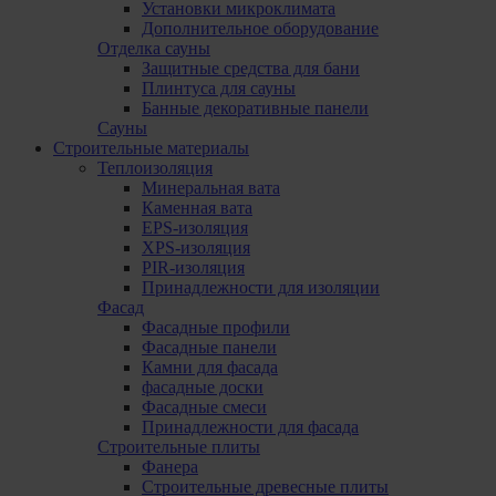
Установки микроклимата
Дополнительное оборудование
Отделка сауны
Защитные средства для бани
Плинтуса для сауны
Банные декоративные панели
Сауны
Строительные материалы
Теплоизоляция
Минеральная вата
Каменная вата
EPS-изоляция
XPS-изоляция
PIR-изоляция
Принадлежности для изоляции
Фасад
Фасадные профили
Фасадные панели
Камни для фасада
фасадные доски
Фасадные смеси
Принадлежности для фасада
Строительные плиты
Фанера
Строительные древесные плиты