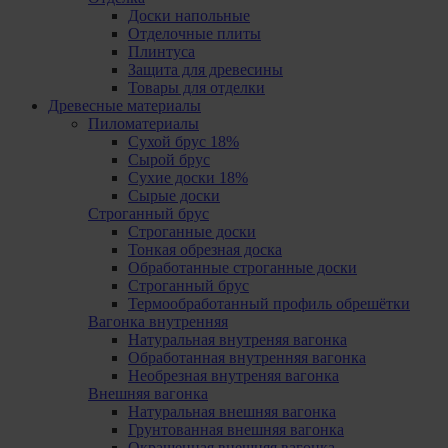
Доски напольные
Отделочные плиты
Плинтуса
Защита для древесины
Товары для отделки
Древесные материалы
Пиломатериалы
Сухой брус 18%
Сырой брус
Сухие доски 18%
Сырые доски
Cтроганный брус
Cтроганные доски
Тонкая обрезная доска
Обработанные строганные доски
Cтроганный брус
Термообработанный профиль обрешётки
Вагонка внутренняя
Натуральная внутреняя вагонка
Обработанная внутренняя вагонка
Необрезная внутреняя вагонка
Внешняя вагонка
Натуральная внешняя вагонка
Грунтованная внешняя вагонка
Oкрашенная внешняя вагонка