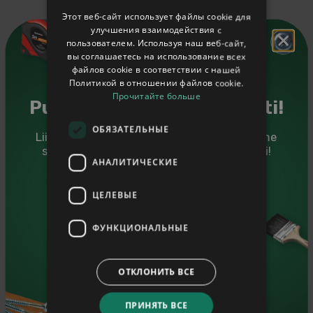
Уличные туалеты
ENGLISH
Ограждения
Этот веб-сайт использует файлы cookie для
Штакетник и столбы
улучшения взаимодействия с
RUSSIAN
Ножки для столбов
пользователем. Используя наш веб-сайт,
Покрытия поверхности
вы соглашаетесь на использование всех
Уличный камень
файлов cookie в соответствии с нашей
Песок, керамзит
Политикой в ​​отношении файлов cookie.
Подложки
Прочитайте больше
Puidutarkus sinu postkasti!
Строительная химия
Защита для дерева
Масло для обработки древесины
ОБЯЗАТЕЛЬНЫЕ
Liitu Puumarketi uudiskirjaga ning saadame
Пропитка для древесины
sulle kasulikke nõuandeid ja eripakkumisi!
Грунт
АНАЛИТИЧЕСКИЕ
Растворители
Чистящие средства
Sinu eesnimi
Краски
ЦЕЛЕВЫЕ
Отопительные материалы
Брикет
Sinu e-mail
ФУНКЦИОНАЛЬНЫЕ
Гранулы
Дрова
Отделка
Плинтуса
ОТКЛОНИТЬ ВСЕ
Soovin saada häid nõuandeid oma e-mailile.
Плинтуса отделочные
Рейки для стекла
Потолочные галтели и молдинги
ПРИНЯТЬ ВСЕ