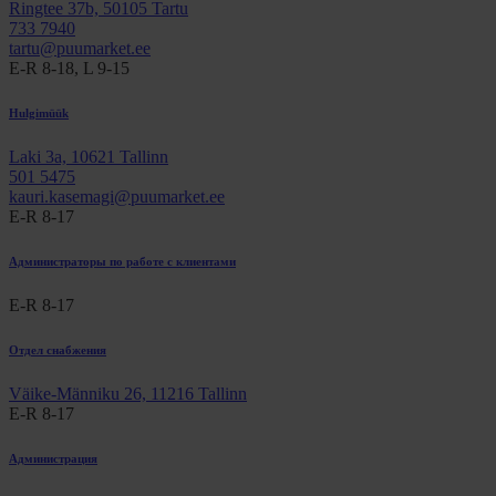
Ringtee 37b, 50105 Tartu
733 7940
tartu@puumarket.ee
E-R 8-18, L 9-15
Hulgimüük
Laki 3a, 10621 Tallinn
501 5475
kauri.kasemagi@puumarket.ee
E-R 8-17
Администраторы по работе с клиентами
E-R 8-17
Отдел снабжения
Väike-Männiku 26, 11216 Tallinn
E-R 8-17
Администрация