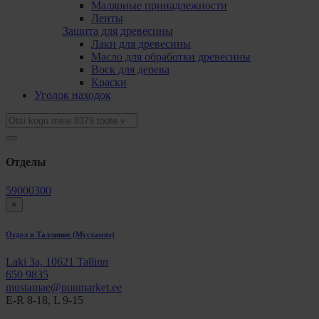
Малярные принадлежности
Ленты
Защита для древесины
Лаки для древесины
Масло для обработки древесины
Bоск для дерева
Краски
Уголок находок
Oтделы
59000300
×
Отдел в Таллинне (Мустамяэ)
Laki 3a, 10621 Tallinn
650 9835
mustamae@puumarket.ee
E-R 8-18, L 9-15