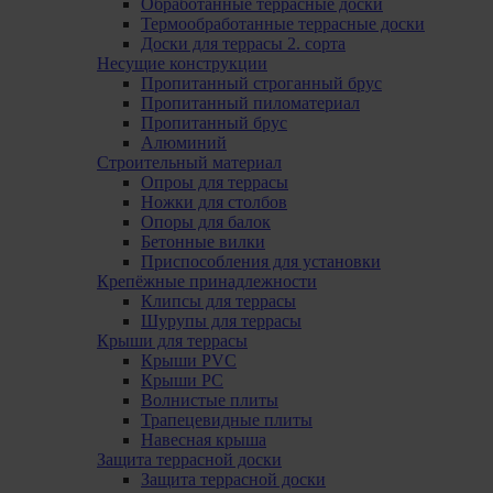
Обработанные террасные доски
Термообработанные террасные доски
Доски для террасы 2. сорта
Несущие конструкции
Пропитанный строганный брус
Пропитанный пиломатериал
Пропитанный брус
Алюминий
Строительный материал
Опроы для террасы
Ножки для столбов
Опоры для балок
Бетонные вилки
Приспособления для установки
Крепёжные принадлежности
Клипсы для террасы
Шурупы для террасы
Крыши для террасы
Крыши PVC
Крыши PC
Волнистые плиты
Трапецевидные плиты
Навесная крыша
Защита террасной доски
Защита террасной доски