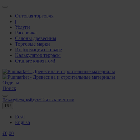
Оптовая торговля
|
Услуги
Рассрочка
Салоны древесины
Торговые марки
Информация о товаре
Kалькулятор террасы
Станьте клиентом!
Oтделы
Поиск
Стать клиентом
Пожалуйста, войдите
RU
Eesti
English
€
0,00