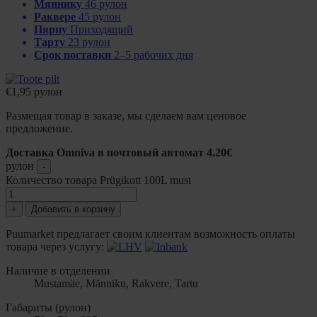
Мяннику
46 рулон
Раквере
45 рулон
Пярну
Приходящий
Тарту
23 рулон
Срок поставки
2–5 рабочих дня
€
1,95
рулон
Размещая товар в заказе, мы сделаем вам ценовое
предложение.
Доставка Omniva в почтовый автомат 4.20€
рулон
-
Количество товара Prügikott 100L must
+
Добавить в корзину
Puumarket предлагает своим клиентам возможность оплаты
товара через услугу:
Наличие в отделении
Mustamäe, Männiku, Rakvere, Tartu
Габариты (рулон)