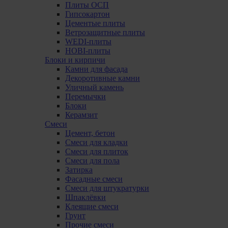
Плиты ОСП
Гипсокартон
Цементые плиты
Ветрозащитные плиты
WEDI-плиты
HOBI-плиты
Блоки и кирпичи
Камни для фасада
Декоротивные камни
Уличный камень
Перемычки
Блоки
Керамзит
Смеси
Цемент, бетон
Смеси для кладки
Смеси для плиток
Смеси для пола
Затирка
Фасадные смеси
Смеси для штукратурки
Шпаклёвки
Клеящие смеси
Грунт
Прочие смеси