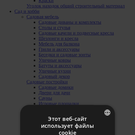
Краски
Уголок находок общий строительный материал
Сад и хобби
Садовая мебель
Садовые диваны и комплекты
Столы и стулья
Садовые качели и подвесные кресла
Шезлонги и кресла
Мебель для балкона
Грили и аксессуары
Беседки и садовые зонты
Уличные ковры
Батуты и аксессуары
Уличные кухни
Садовый декор
Садовые постройки
Садовые домики
Двери для дачи
Сауны
Игровые площадки
Тенты для машин
Сараи
Этот веб-сайт
Tеплицы
использует файлы
Горячие ванны
ESTONIAN
Помещение для хранения отходов
cookie