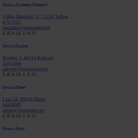
Отдел в Таллинне (Мяннику)
Väike-Männiku 11, 11216 Tallinn
679 1551
manniku@puumarket.ee
E-R 8-18, L 9-15
Отдел в Раквере
Ringtee 3, 44314 Rakvere
324 4366
rakvere@puumarket.ee
E-R 8-18, L 9-15
Отдел в Пярну
Lina 24, 80010 Pärnu
444 8080
parnu@puumarket.ee
E-R 8-18, L 9-15
Oтдел в Тарту