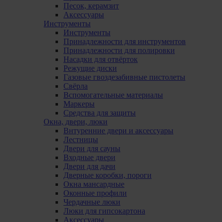
Песок, керамзит
Аксессуары
Инструменты
Инструменты
Принадлежности для инструментов
Принадлежности для полировки
Насадки для отвёрток
Режущие диски
Газовые гвоздезабивные пистолеты
Свёрла
Вспомогательные материалы
Маркеры
Средства для защиты
Окна, двери, люки
Внтуренние двери и аксессуары
Лестницы
Двери для сауны
Входные двери
Двери для дачи
Дверные коробки, пороги
Окна мансардные
Оконные профили
Чердачные люки
Люки для гипсокартона
Аксессуары