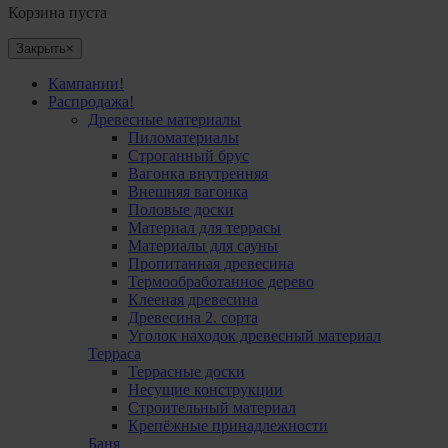
Корзина пуста
Закрыть
×
Кампании!
Распродажа!
Древесные материалы
Пиломатериалы
Cтроганный брус
Вагонка внутренняя
Внешняя вагонка
Половые доски
Материал для террасы
Mатериалы для сауны
Пропитанная древесина
Термообработанное дерево
Клееная древесина
Древесина 2. сорта
Уголок находок древесный материал
Терраса
Террасные доски
Несущие конструкции
Строительный материал
Крепёжные принадлежности
Баня