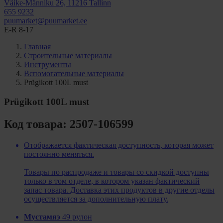
Väike-Männiku 26, 11216 Tallinn
655 9232
puumarket@puumarket.ee
E-R 8-17
Главная
Строительные материалы
Инструменты
Вспомогательные материалы
Prügikott 100L must
Prügikott 100L must
Код товара: 2507-106599
Отображается фактическая доступность, которая может
постоянно меняться.
Товары по распродаже и товары со скидкой доступны
только в том отделе, в котором указан фактический
запас товара. Доставка этих продуктов в другие отделы
осуществляется за дополнительную плату.
Мустамяэ
49 рулон