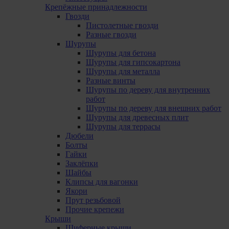
Крепёжные принадлежности
Гвозди
Пистолетные гвозди
Разные гвозди
Шурупы
Шурупы для бетона
Шурупы для гипсокартона
Шурупы для металла
Pазные винты
Шурупы по дереву для внутренних
работ
Шурупы по дереву для внешних работ
Шурупы для древесных плит
Шурупы для террасы
Дюбели
Болты
Гайки
Заклёпки
Шайбы
Клипсы для вагонки
Якори
Прут резьбовой
Прочие крепежи
Крыши
Шиферные крыши