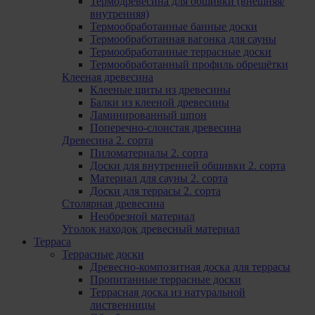
Термодревесина для обшивки (внешняя/
внутренняя)
Термообработанные банные доски
Термообработанная вагонка для сауны
Термообработанные террасные доски
Термообработанный профиль обрешётки
Клееная древесина
Клееные щиты из древесины
Балки из клееной древесины
Ламинированный шпон
Поперечно-слоистая древесина
Древесина 2. сорта
Пиломатериалы 2. сорта
Доски для внутренней обшивки 2. сорта
Материал для сауны 2. сорта
Доски для террасы 2. сорта
Столярная древесина
Необрезной материал
Уголок находок древесный материал
Терраса
Террасные доски
Древесно-композитная доска для террасы
Пропитанные террасные доски
Террасная доска из натуральной
лиственницы