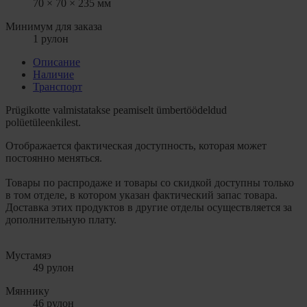
70 × 70 × 235 мм
Минимум для заказа
1 рулон
Описание
Hаличие
Транспорт
Prügikotte valmistatakse peamiselt ümbertöödeldud
polüetüleenkilest.
Отображается фактическая доступность, которая может
постоянно меняться.
Товары по распродаже и товары со скидкой доступны только
в том отделе, в котором указан фактический запас товара.
Доставка этих продуктов в другие отделы осуществляется за
дополнительную плату.
Мустамяэ
49 рулон
Мяннику
46 рулон