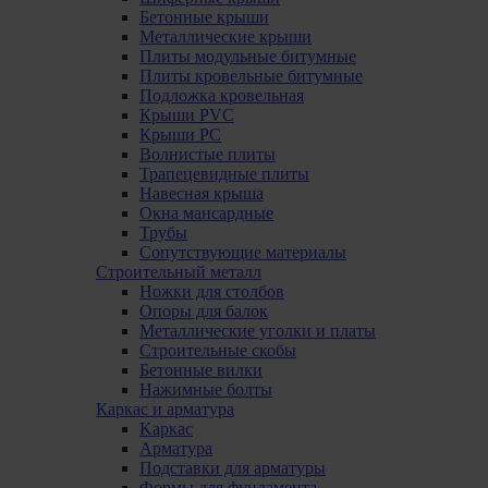
Бетонные крыши
Металлические крыши
Плиты модульные битумные
Плиты кровельные битумные
Подложка кровельная
Крыши PVC
Крыши PC
Волнистые плиты
Трапецевидные плиты
Навесная крыша
Окна мансардные
Трубы
Сопутствующие материалы
Строительный металл
Ножки для столбов
Опоры для балок
Металлические уголки и платы
Строительные скобы
Бетонные вилки
Нажимные болты
Каркас и арматура
Kаркас
Aрматура
Подставки для арматуры
Формы для фундамента