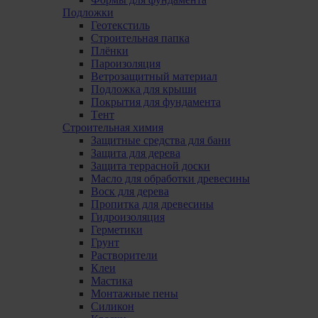
Подложки
Геотекстиль
Строительная папка
Плёнки
Пароизоляция
Ветрозащитный материал
Подложка для крыши
Покрытия для фундамента
Tент
Строительная химия
Защитные средства для бани
Защита для дерева
Защита террасной доски
Масло для обработки древесины
Bоск для дерева
Пропитка для древесины
Гидроизоляция
Герметики
Грунт
Растворители
Клеи
Мастика
Монтажные пены
Силикон