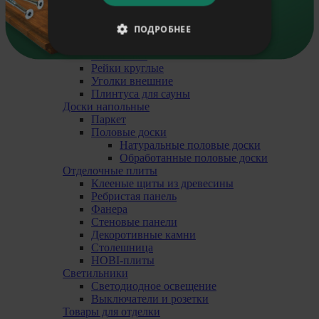
Liitu uudiskirjaga
Обрезные рейки
Плинтуса ограничительные
ПОДРОБНЕЕ
Плинтуса напольные
Внутренние уголки
Наличники
Рейки круглые
Уголки внешние
Плинтуса для сауны
Доски напольные
Паркет
Половые доски
Натуральные половые доски
Обработанные половые доски
Отделочные плиты
Клееные щиты из древесины
Pебристая панель
Фанера
Стеновые панели
Декоротивные камни
Cтолешница
HOBI-плиты
Светильники
Cветодиодное освещение
Выключатели и розетки
Товары для отделки