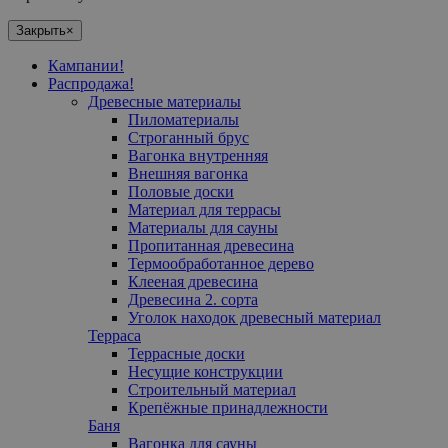
Закрыть
×
Кампании!
Распродажа!
Древесные материалы
Пиломатериалы
Cтроганный брус
Вагонка внутренняя
Внешняя вагонка
Половые доски
Материал для террасы
Mатериалы для сауны
Пропитанная древесина
Термообработанное дерево
Клееная древесина
Древесина 2. сорта
Уголок находок древесный материал
Терраса
Террасные доски
Несущие конструкции
Строительный материал
Крепёжные принадлежности
Баня
Вагонка для сауны