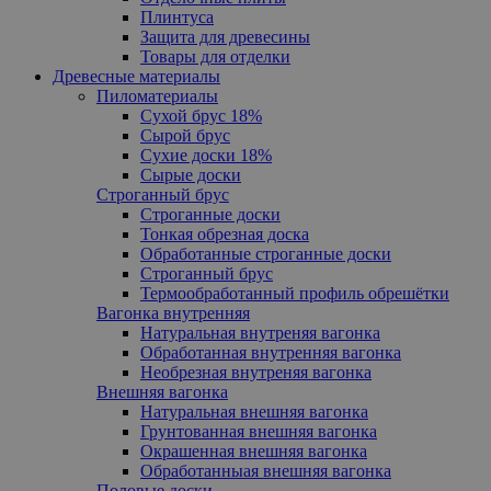
Плинтуса
Защита для древесины
Товары для отделки
Древесные материалы
Пиломатериалы
Сухой брус 18%
Сырой брус
Сухие доски 18%
Сырые доски
Cтроганный брус
Cтроганные доски
Тонкая обрезная доска
Обработанные строганные доски
Cтроганный брус
Термообработанный профиль обрешётки
Вагонка внутренняя
Натуральная внутреняя вагонка
Обработанная внутренняя вагонка
Необрезная внутреняя вагонка
Внешняя вагонка
Натуральная внешняя вагонка
Грунтованная внешняя вагонка
Oкрашенная внешняя вагонка
Обработанныая внешняя вагонка
Половые доски