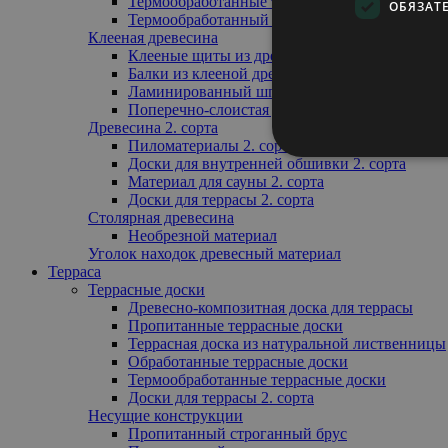
Термообработанные террасные доски
ОБЯЗАТ
Термообработанный профиль обрешётки
Клееная древесина
Клееные щиты из древесины
Балки из клееной древесины
Ламинированный шпон
Поперечно-слоистая древесина
Древесина 2. сорта
Пиломатериалы 2. сорта
Доски для внутренней обшивки 2. сорта
Материал для сауны 2. сорта
Доски для террасы 2. сорта
Столярная древесина
Необрезной материал
Уголок находок древесный материал
Терраса
Террасные доски
Древесно-композитная доска для террасы
Пропитанные террасные доски
Террасная доска из натуральной лиственницы
Обработанные террасные доски
Термообработанные террасные доски
Доски для террасы 2. сорта
Несущие конструкции
Пропитанный строганный брус