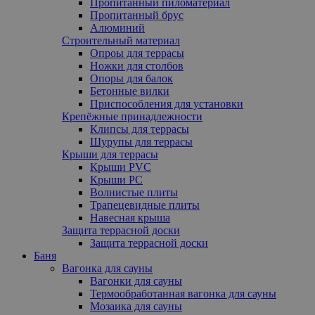
Пропитанный пиломатериал
Пропитанный брус
Алюминий
Строительный материал
Опроы для террасы
Ножки для столбов
Опоры для балок
Бетонные вилки
Приспособления для установки
Крепёжные принадлежности
Клипсы для террасы
Шурупы для террасы
Крыши для террасы
Крыши PVC
Крыши PC
Волнистые плиты
Трапецевидные плиты
Навесная крыша
Защита террасной доски
Защита террасной доски
Баня
Вагонка для сауны
Вагонки для сауны
Термообработанная вагонка для сауны
Мозаика для сауны