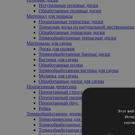
Натуральные половые доски
Обработанные половые доски
Материал для террасы
Пропитанные террасные доски
Террасная доска из натуральной лиственницы
Обработанные террасные доски
Термообработанные террасные доски
Mатериалы для сауны
Доска для полков
Термообработанные банные доски
Вагонки для сауны
Обработанные полки
Термообработанная вагонка для сауны
Мозаика для сауны
Обработанные доски для сауны
Пропитанная древесина
Пропитанный строганный брус
Пропитанный пиломатериал
Пропитанный брус
Pейка
Этот веб
Термообработанное дерево
Испол
Термодревесина для обшивки (внешняя/внутр
соотв
Термообработанные банные доски
Термообработанная вагонка для сауны