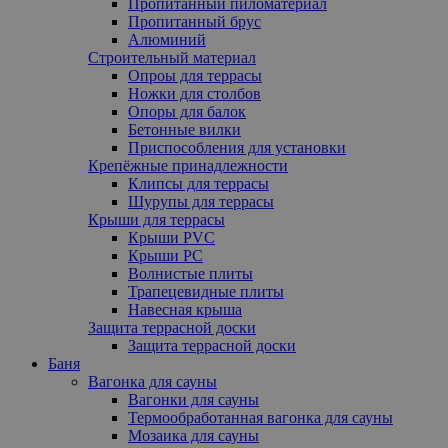
Пропитанный пиломатериал
Пропитанный брус
Алюминий
Строительный материал
Опроы для террасы
Ножки для столбов
Опоры для балок
Бетонные вилки
Приспособления для установки
Крепёжные принадлежности
Клипсы для террасы
Шурупы для террасы
Крыши для террасы
Крыши PVC
Крыши PC
Волнистые плиты
Трапецевидные плиты
Навесная крыша
Защита террасной доски
Защита террасной доски
Баня
Вагонка для сауны
Вагонки для сауны
Термообработанная вагонка для сауны
Мозаика для сауны