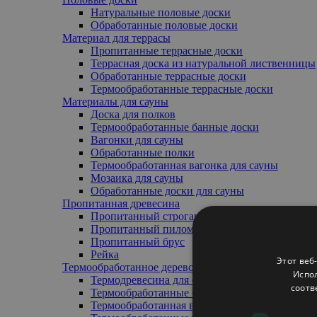
Натуральные половые доски
Обработанные половые доски
Материал для террасы
Пропитанные террасные доски
Террасная доска из натуральной лиственницы
Обработанные террасные доски
Термообработанные террасные доски
Mатериалы для сауны
Доска для полков
Термообработанные банные доски
Вагонки для сауны
Обработанные полки
Термообработанная вагонка для сауны
Мозаика для сауны
Обработанные доски для сауны
Пропитанная древесина
Пропитанный строганный брус
Пропитанный пиломатериал
Пропитанный брус
Pейка
Этот веб
Термообработанное дерево
Испол
Термодревесина для обшивки (внешняя/внутр
соотв
Термообработанные банные доски
Термообработанная вагонка для сауны