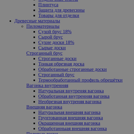
Плинтуса
Защита для древесины
Товары для отделки
Древесные материалы
Пиломатериалы
Сухой брус 18%
Сырой брус
Сухие доски 18%
Сырые доски
Cтроганный брус
Cтроганные доски
Тонкая обрезная доска
Обработанные строганные доски
Cтроганный брус
Термообработанный профиль обрешётки
Вагонка внутренняя
Натуральная внутреняя вагонка
Обработанная внутренняя вагонка
Необрезная внутреняя вагонка
Внешняя вагонка
Натуральная внешняя вагонка
Грунтованная внешняя вагонка
Oкрашенная внешняя вагонка
Обработанныая внешняя вагонка
Половые доски