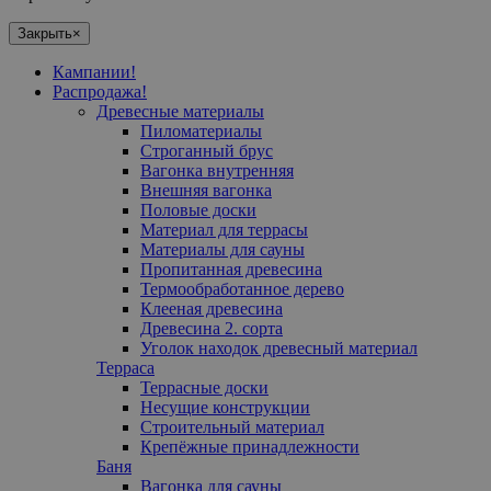
Закрыть
×
Кампании!
Распродажа!
Древесные материалы
Пиломатериалы
Cтроганный брус
Вагонка внутренняя
Внешняя вагонка
Половые доски
Материал для террасы
Mатериалы для сауны
Пропитанная древесина
Термообработанное дерево
Клееная древесина
Древесина 2. сорта
Уголок находок древесный материал
Терраса
Террасные доски
Несущие конструкции
Строительный материал
Крепёжные принадлежности
Баня
Вагонка для сауны