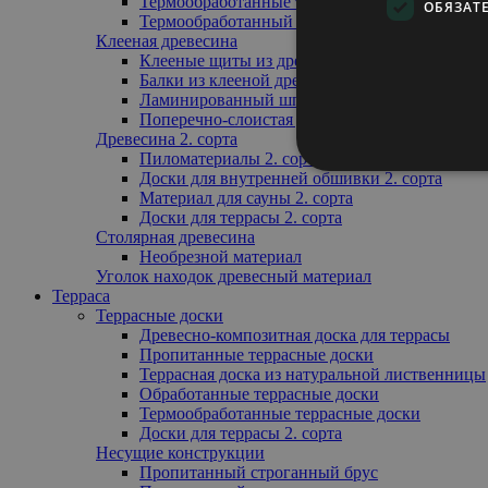
Термообработанные террасные доски
ОБЯЗАТ
Термообработанный профиль обрешётки
Клееная древесина
Клееные щиты из древесины
Балки из клееной древесины
Ламинированный шпон
Поперечно-слоистая древесина
Древесина 2. сорта
Пиломатериалы 2. сорта
Доски для внутренней обшивки 2. сорта
Материал для сауны 2. сорта
Доски для террасы 2. сорта
Столярная древесина
Необрезной материал
Уголок находок древесный материал
Терраса
Террасные доски
Древесно-композитная доска для террасы
Пропитанные террасные доски
Террасная доска из натуральной лиственницы
Обработанные террасные доски
Термообработанные террасные доски
Доски для террасы 2. сорта
Несущие конструкции
Пропитанный строганный брус