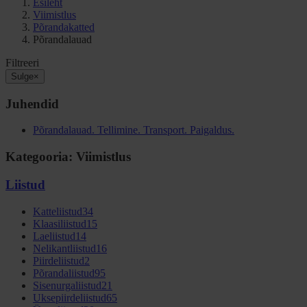
Esileht
Viimistlus
Põrandakatted
Põrandalauad
Filtreeri
Sulge
×
Juhendid
Põrandalauad. Tellimine. Transport. Paigaldus.
Kategooria: Viimistlus
Liistud
Katteliistud
34
Klaasiliistud
15
Laeliistud
14
Nelikantliistud
16
Piirdeliistud
2
Põrandaliistud
95
Sisenurgaliistud
21
Uksepiirdeliistud
65