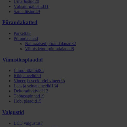
Ümarliistud
20
Välisnurgaliistud
31
Saunaliistud
49
Põrandakatted
Parkett
38
Põrandalauad
Naturaalsed põrandalauad
32
Viimistletud põrandalauad
8
Viimistlusplaadid
Liimpuitkilbid
85
Ribipaneelid
50
Vineer ja veekindel vineer
55
Lae- ja seinapaneelid
134
Dekoratiivkivid
112
Töötasapinnad
19
Hobi plaadid
15
Valgustid
LED valgustus
7