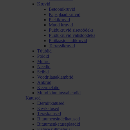
Kruvid
Betoonikruvid
Kipsplaadikruvid
Plekikruvid
Muud kruvid
Puidukruvid sisetöödeks
Puidukruvid välistöödeks
Puitlaastplaadikruvid
Terrassikruvid
Tüüblid
Poldid
Mutrid
Needid
Seibid
Voodrilauaklambrid
Ankrud
Keermelatid
Muud kinnitusvahendid
Katused
Eterniitkatused
Kivikatused
Teraskatused
Bituumensindelkatused
Bituumenkatuseplaadid
Katuse rullmaterjal