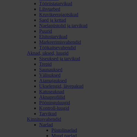
Tööriistatarvikud
Lihvtarbed
Kruvikeerajaotsikud
Saed ja kettad
Naelapüstolid ja tarvikud
Puurid
Ehitustarvikud
Markeerimisvahendid
Töökaitsevahendid
Aknad, uksed, luugid
Siseuksed ja tarvikud
Trepid
Saunauksed
Välisuksed
Aiamajauksed
Ukselengid, lävepakud
Katuseaknad
Aknaprofiilid
Pööninguluugid
Kontroll-luugid
Tarvikud
Kinnitusvahendid
Naelad
Püstolinaelad
Muud naelad