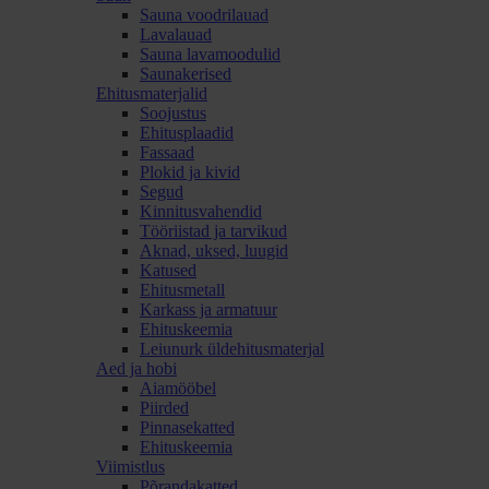
Sauna voodrilauad
Lavalauad
Sauna lavamoodulid
Saunakerised
Ehitusmaterjalid
Soojustus
Ehitusplaadid
Fassaad
Plokid ja kivid
Segud
Kinnitusvahendid
Tööriistad ja tarvikud
Aknad, uksed, luugid
Katused
Ehitusmetall
Karkass ja armatuur
Ehituskeemia
Leiunurk üldehitusmaterjal
Aed ja hobi
Aiamööbel
Piirded
Pinnasekatted
Ehituskeemia
Viimistlus
Põrandakatted