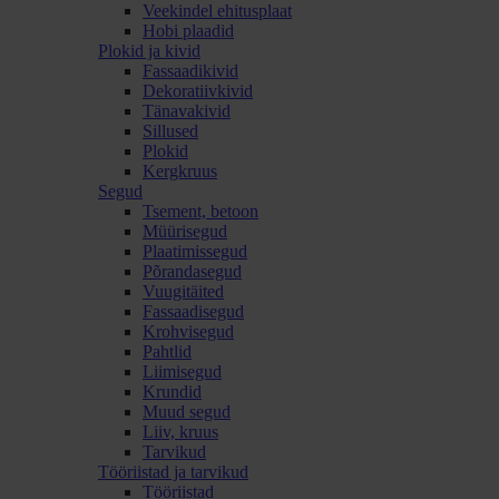
Veekindel ehitusplaat
Hobi plaadid
Plokid ja kivid
Fassaadikivid
Dekoratiivkivid
Tänavakivid
Sillused
Plokid
Kergkruus
Segud
Tsement, betoon
Müürisegud
Plaatimissegud
Põrandasegud
Vuugitäited
Fassaadisegud
Krohvisegud
Pahtlid
Liimisegud
Krundid
Muud segud
Liiv, kruus
Tarvikud
Tööriistad ja tarvikud
Tööriistad