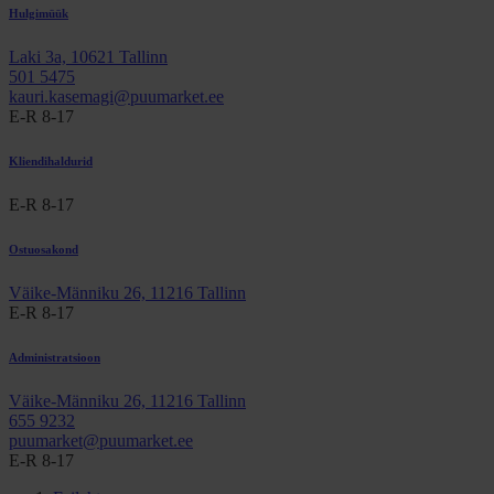
Hulgimüük
Laki 3a, 10621 Tallinn
501 5475
kauri.kasemagi@puumarket.ee
E-R 8-17
Kliendihaldurid
E-R 8-17
Ostuosakond
Väike-Männiku 26, 11216 Tallinn
E-R 8-17
Administratsioon
Väike-Männiku 26, 11216 Tallinn
655 9232
puumarket@puumarket.ee
E-R 8-17