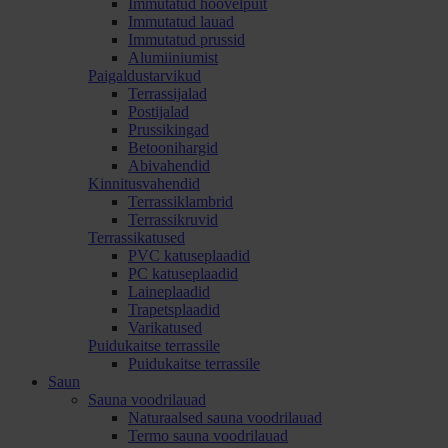
Immutatud höövelpuit
Immutatud lauad
Immutatud prussid
Alumiiniumist
Paigaldustarvikud
Terrassijalad
Postijalad
Prussikingad
Betoonihargid
Abivahendid
Kinnitusvahendid
Terrassiklambrid
Terrassikruvid
Terrassikatused
PVC katuseplaadid
PC katuseplaadid
Laineplaadid
Trapetsplaadid
Varikatused
Puidukaitse terrassile
Puidukaitse terrassile
Saun
Sauna voodrilauad
Naturaalsed sauna voodrilauad
Termo sauna voodrilauad