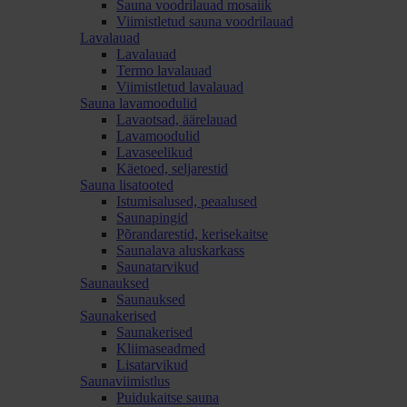
Sauna voodrilauad mosaiik
Viimistletud sauna voodrilauad
Lavalauad
Lavalauad
Termo lavalauad
Viimistletud lavalauad
Sauna lavamoodulid
Lavaotsad, äärelauad
Lavamoodulid
Lavaseelikud
Käetoed, seljarestid
Sauna lisatooted
Istumisalused, peaalused
Saunapingid
Põrandarestid, kerisekaitse
Saunalava aluskarkass
Saunatarvikud
Saunauksed
Saunauksed
Saunakerised
Saunakerised
Kliimaseadmed
Lisatarvikud
Saunaviimistlus
Puidukaitse sauna