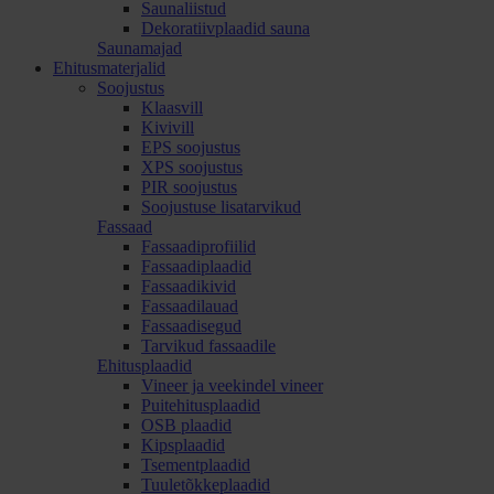
Saunaliistud
Dekoratiivplaadid sauna
Saunamajad
Ehitusmaterjalid
Soojustus
Klaasvill
Kivivill
EPS soojustus
XPS soojustus
PIR soojustus
Soojustuse lisatarvikud
Fassaad
Fassaadiprofiilid
Fassaadiplaadid
Fassaadikivid
Fassaadilauad
Fassaadisegud
Tarvikud fassaadile
Ehitusplaadid
Vineer ja veekindel vineer
Puitehitusplaadid
OSB plaadid
Kipsplaadid
Tsementplaadid
Tuuletõkkeplaadid