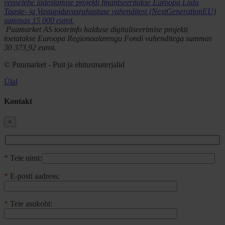
veoselehe liidestamise projekti finantseeritakse Euroopa Liidu
Taaste- ja Vastupidavusrahastuse vahenditest (NextGenerationEU)
summas 15 000 eurot.
Puumarket AS tooteinfo halduse digitaliseerimise projekti
toetatakse Euroopa Regionaalarengu Fondi vahenditega summas
30 373,92 eurot.
© Puumarket - Puit ja ehitusmaterjalid
Ülal
Kontakt
×
*
Teie nimi:
*
E-posti aadress:
*
Teie asukoht: