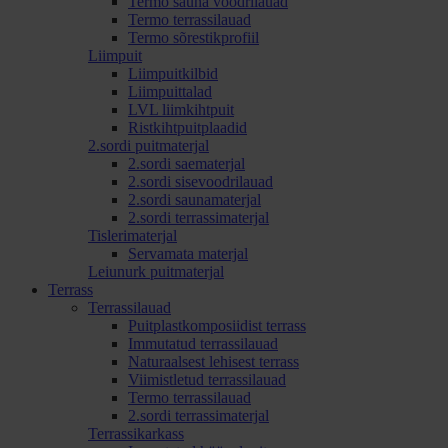
Termo sauna voodrilauad
Termo terrassilauad
Termo sõrestikprofiil
Liimpuit
Liimpuitkilbid
Liimpuittalad
LVL liimkihtpuit
Ristkihtpuitplaadid
2.sordi puitmaterjal
2.sordi saematerjal
2.sordi sisevoodrilauad
2.sordi saunamaterjal
2.sordi terrassimaterjal
Tislerimaterjal
Servamata materjal
Leiunurk puitmaterjal
Terrass
Terrassilauad
Puitplastkomposiidist terrass
Immutatud terrassilauad
Naturaalsest lehisest terrass
Viimistletud terrassilauad
Termo terrassilauad
2.sordi terrassimaterjal
Terrassikarkass