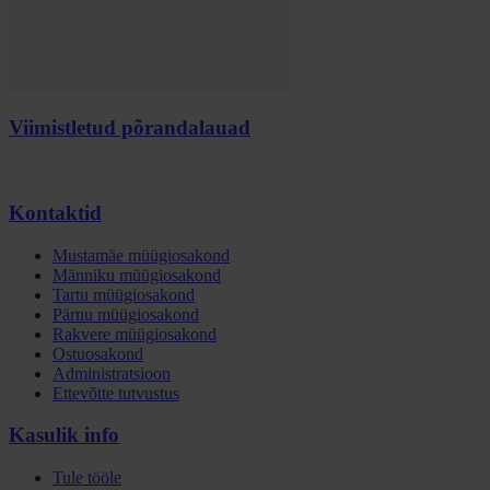
Viimistletud põrandalauad
Kontaktid
Mustamäe müügiosakond
Männiku müügiosakond
Tartu müügiosakond
Pärnu müügiosakond
Rakvere müügiosakond
Ostuosakond
Administratsioon
Ettevõtte tutvustus
Kasulik info
Tule tööle