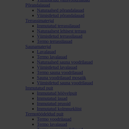
Põrandalauad
Naturaalsed põrandalauad
Viimistletud põrandalauad
Terrassimaterjal
Immutatud terrassilauad
Naturaalsest lehisest terrass
Viimistletud terrassilauad
Termo terrassilauad
Saunamaterjal
Lavalauad
Termo lavalauad
Naturaalsed sauna voodrilauad
Viimistletud lavalauad
Termo sauna voodrilauad
Sauna voodrilauad mosaiik
Viimistletud sauna voodrilauad
Immutatud puit
Immutatud höövelpuit
Immutatud lauad
Immutatud prussid
Immutatud kolmnurkliist
Termotöödeldud puit
Termo voodrilauad
Termo lavalauad