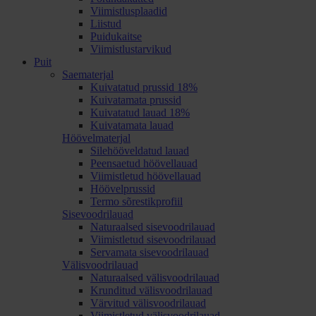
Viimistlusplaadid
Liistud
Puidukaitse
Viimistlustarvikud
Puit
Saematerjal
Kuivatatud prussid 18%
Kuivatamata prussid
Kuivatatud lauad 18%
Kuivatamata lauad
Höövelmaterjal
Silehööveldatud lauad
Peensaetud höövellauad
Viimistletud höövellauad
Höövelprussid
Termo sõrestikprofiil
Sisevoodrilauad
Naturaalsed sisevoodrilauad
Viimistletud sisevoodrilauad
Servamata sisevoodrilauad
Välisvoodrilauad
Naturaalsed välisvoodrilauad
Krunditud välisvoodrilauad
Värvitud välisvoodrilauad
Viimistletud välisvoodrilauad