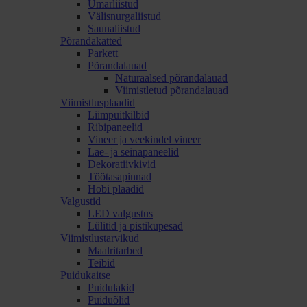
Ümarliistud
Välisnurgaliistud
Saunaliistud
Põrandakatted
Parkett
Põrandalauad
Naturaalsed põrandalauad
Viimistletud põrandalauad
Viimistlusplaadid
Liimpuitkilbid
Ribipaneelid
Vineer ja veekindel vineer
Lae- ja seinapaneelid
Dekoratiivkivid
Töötasapinnad
Hobi plaadid
Valgustid
LED valgustus
Lülitid ja pistikupesad
Viimistlustarvikud
Maalritarbed
Teibid
Puidukaitse
Puidulakid
Puiduõlid