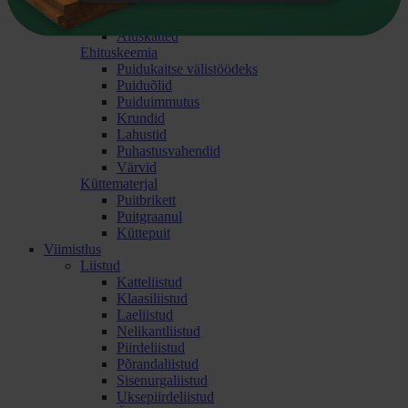
Tänavakivid
Liiv, kruus
Aluskatted
Ehituskeemia
Puidukaitse välistöödeks
Puiduõlid
Puiduimmutus
Krundid
Lahustid
Puhastusvahendid
Värvid
Küttematerjal
Puitbrikett
Puitgraanul
Küttepuit
Viimistlus
Liistud
Katteliistud
Klaasiliistud
Laeliistud
Nelikantliistud
Piirdeliistud
Põrandaliistud
Sisenurgaliistud
Uksepiirdeliistud