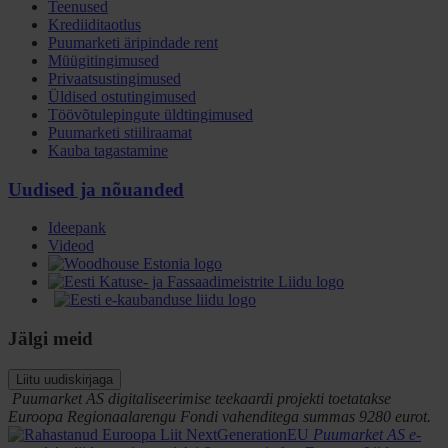
Teenused
Krediiditaotlus
Puumarketi äripindade rent
Müügitingimused
Privaatsustingimused
Üldised ostutingimused
Töövõtulepingute üldtingimused
Puumarketi stiiliraamat
Kauba tagastamine
Uudised ja nõuanded
Ideepank
Videod
Jälgi meid
Liitu uudiskirjaga
Puumarket AS digitaliseerimise teekaardi projekti toetatakse
Euroopa Regionaalarengu Fondi vahenditega summas 9280 eurot.
Puumarket AS e-