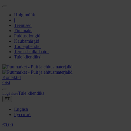
Hulgimüük
|
Teenused
Järelmaks
Puidusalongid
Kaubamärgid
Tootejuhendid
Terrassikalkulaator
Tule kliendiks!
Kontaktid
Otsi
Tule kliendiks
Logi sisse
ET
English
Русский
€
0,00