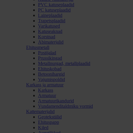
PVC katuseplaadid
PC katuseplaadid
Laineplaadid
Trapetsplaadid
Varikatused
Katuseaknad
Korstnad
Abimaterjalid
Ehitusmetall
Postijalad
Prussikingad
Metallnurgad, metallplaadid
Ehituskobad
Betoonihargid
Vajumispoldid
Karkass ja armatuur
Karkass
Armatuur
Armatuurikandurid
Vundamenditaldmiku vormid
Kattematerjalid
Geotekstiilid
Ehituspapp
Kiled
Aurutõkked