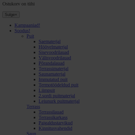
Ostukorv on tühi
Sulge
×
Kampaaniad!
Soodus!
Puit
Saematerjal
Höövelmaterjal
Sisevoodrilauad
Välisvoodrilauad
Põrandalauad
Terrassimaterjal
Saunamaterjal
Immutatud puit
Termotöödeldud puit
Liimpuit
2.sordi puitmaterjal
Leiunurk puitmaterjal
Terrass
Terrassilauad
Terrassikarkass
Paigaldustarvikud
Kinnitusvahendid
Saun