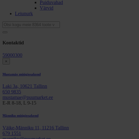
Puiduvahad
Värvid
Leiunurk
Kontaktid
59000300
×
Mustamäe müügiosakond
Laki 3a, 10621 Tallinn
650 9835
mustamae@puumarket.ee
E-R 8-18, L 9-15
Männiku müügiosakond
Väike-Männiku 11, 11216 Tallinn
679 1551
manniku@puumarket.ee