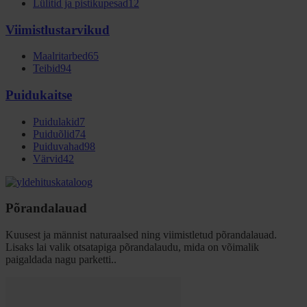
Lülitid ja pistikupesad
12
Viimistlustarvikud
Maalritarbed
65
Teibid
94
Puidukaitse
Puidulakid
7
Puiduõlid
74
Puiduvahad
98
Värvid
42
Põrandalauad
Kuusest ja männist naturaalsed ning viimistletud põrandalauad.
Lisaks lai valik otsatapiga põrandalaudu, mida on võimalik
paigaldada nagu parketti..