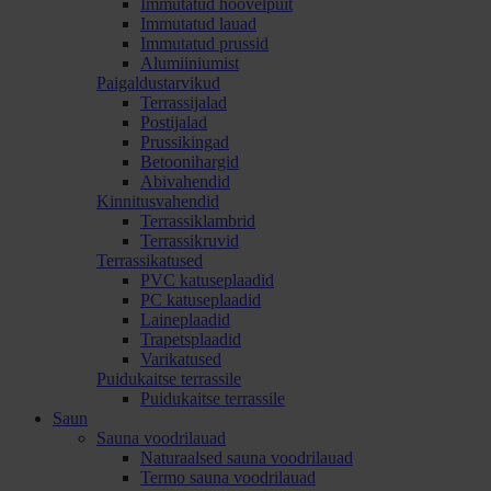
Immutatud höövelpuit
Immutatud lauad
Immutatud prussid
Alumiiniumist
Paigaldustarvikud
Terrassijalad
Postijalad
Prussikingad
Betoonihargid
Abivahendid
Kinnitusvahendid
Terrassiklambrid
Terrassikruvid
Terrassikatused
PVC katuseplaadid
PC katuseplaadid
Laineplaadid
Trapetsplaadid
Varikatused
Puidukaitse terrassile
Puidukaitse terrassile
Saun
Sauna voodrilauad
Naturaalsed sauna voodrilauad
Termo sauna voodrilauad