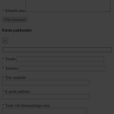
*
Sõnumi sisu:
Küsin pakkumist
×
*
Toode:
*
Telefon:
*
Teie asukoht:
*
E-posti aadress:
*
Teate või hinnapäringu sisu: