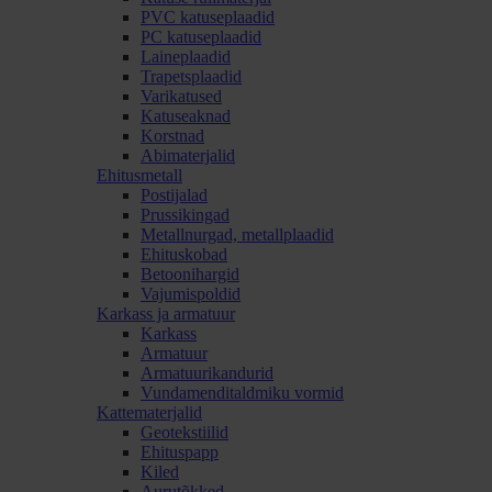
PVC katuseplaadid
PC katuseplaadid
Laineplaadid
Trapetsplaadid
Varikatused
Katuseaknad
Korstnad
Abimaterjalid
Ehitusmetall
Postijalad
Prussikingad
Metallnurgad, metallplaadid
Ehituskobad
Betoonihargid
Vajumispoldid
Karkass ja armatuur
Karkass
Armatuur
Armatuurikandurid
Vundamenditaldmiku vormid
Kattematerjalid
Geotekstiilid
Ehituspapp
Kiled
Aurutõkked