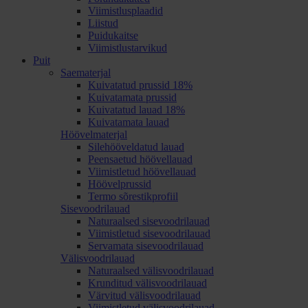
Viimistlusplaadid
Liistud
Puidukaitse
Viimistlustarvikud
Puit
Saematerjal
Kuivatatud prussid 18%
Kuivatamata prussid
Kuivatatud lauad 18%
Kuivatamata lauad
Höövelmaterjal
Silehööveldatud lauad
Peensaetud höövellauad
Viimistletud höövellauad
Höövelprussid
Termo sõrestikprofiil
Sisevoodrilauad
Naturaalsed sisevoodrilauad
Viimistletud sisevoodrilauad
Servamata sisevoodrilauad
Välisvoodrilauad
Naturaalsed välisvoodrilauad
Krunditud välisvoodrilauad
Värvitud välisvoodrilauad
Viimistletud välisvoodrilauad