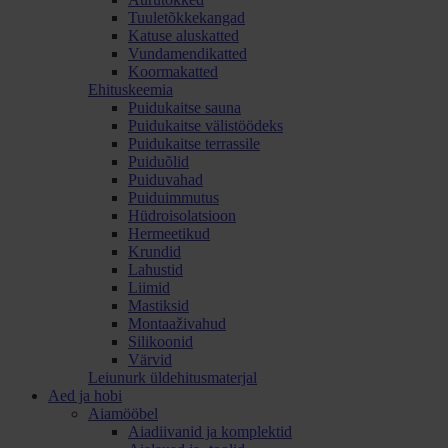
Tuuletõkkekangad
Katuse aluskatted
Vundamendikatted
Koormakatted
Ehituskeemia
Puidukaitse sauna
Puidukaitse välistöödeks
Puidukaitse terrassile
Puiduõlid
Puiduvahad
Puiduimmutus
Hüdroisolatsioon
Hermeetikud
Krundid
Lahustid
Liimid
Mastiksid
Montaaživahud
Silikoonid
Värvid
Leiunurk üldehitusmaterjal
Aed ja hobi
Aiamööbel
Aiadiivanid ja komplektid