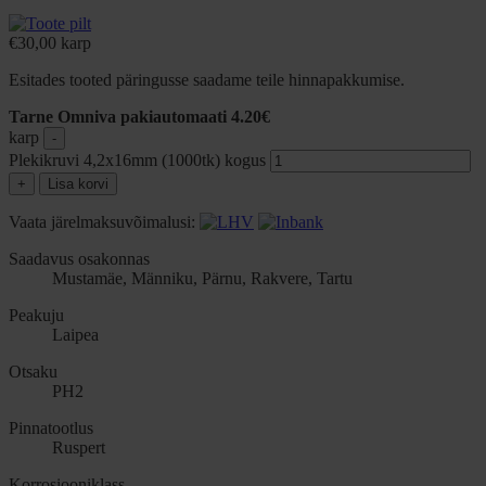
€
30,00
karp
Esitades tooted päringusse saadame teile hinnapakkumise.
Tarne Omniva pakiautomaati 4.20€
karp
-
Plekikruvi 4,2x16mm (1000tk) kogus
+
Lisa korvi
Vaata järelmaksuvõimalusi:
Saadavus osakonnas
Mustamäe, Männiku, Pärnu, Rakvere, Tartu
Peakuju
Laipea
Otsaku
PH2
Pinnatootlus
Ruspert
Korrosiooniklass