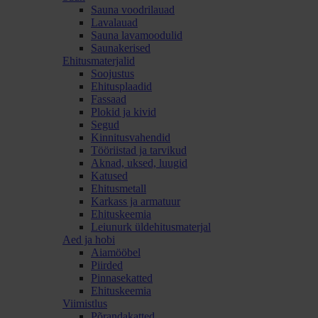
Sauna voodrilauad
Lavalauad
Sauna lavamoodulid
Saunakerised
Ehitusmaterjalid
Soojustus
Ehitusplaadid
Fassaad
Plokid ja kivid
Segud
Kinnitusvahendid
Tööriistad ja tarvikud
Aknad, uksed, luugid
Katused
Ehitusmetall
Karkass ja armatuur
Ehituskeemia
Leiunurk üldehitusmaterjal
Aed ja hobi
Aiamööbel
Piirded
Pinnasekatted
Ehituskeemia
Viimistlus
Põrandakatted