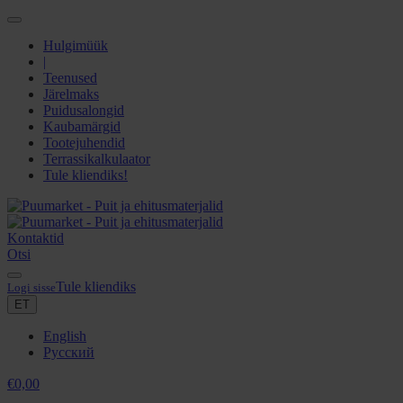
Hulgimüük
|
Teenused
Järelmaks
Puidusalongid
Kaubamärgid
Tootejuhendid
Terrassikalkulaator
Tule kliendiks!
Kontaktid
Otsi
Tule kliendiks
Logi sisse
ET
English
Русский
€
0,00