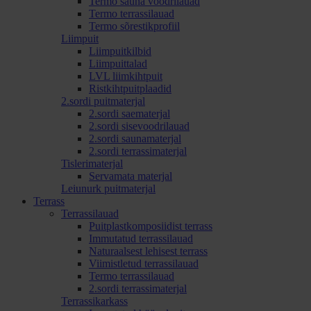
Termo sauna voodrilauad
Termo terrassilauad
Termo sõrestikprofiil
Liimpuit
Liimpuitkilbid
Liimpuittalad
LVL liimkihtpuit
Ristkihtpuitplaadid
2.sordi puitmaterjal
2.sordi saematerjal
2.sordi sisevoodrilauad
2.sordi saunamaterjal
2.sordi terrassimaterjal
Tislerimaterjal
Servamata materjal
Leiunurk puitmaterjal
Terrass
Terrassilauad
Puitplastkomposiidist terrass
Immutatud terrassilauad
Naturaalsest lehisest terrass
Viimistletud terrassilauad
Termo terrassilauad
2.sordi terrassimaterjal
Terrassikarkass