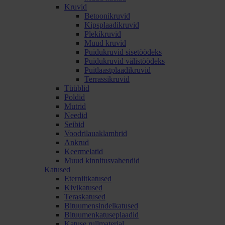
Kruvid
Betoonikruvid
Kipsplaadikruvid
Plekikruvid
Muud kruvid
Puidukruvid sisetöödeks
Puidukruvid välistöödeks
Puitlaastplaadikruvid
Terrassikruvid
Tüüblid
Poldid
Mutrid
Needid
Seibid
Voodrilauaklambrid
Ankrud
Keermelatid
Muud kinnitusvahendid
Katused
Eterniitkatused
Kivikatused
Teraskatused
Bituumensindelkatused
Bituumenkatuseplaadid
Katuse rullmaterjal