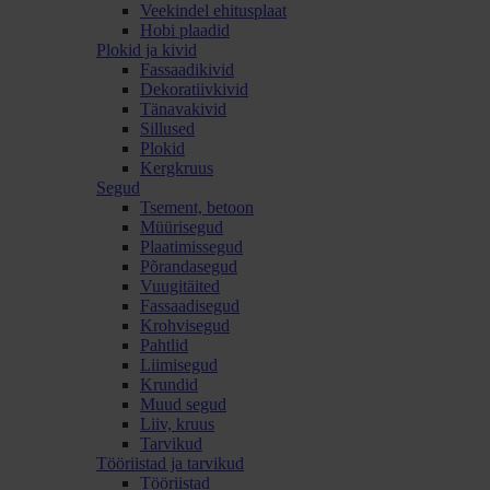
Veekindel ehitusplaat
Hobi plaadid
Plokid ja kivid
Fassaadikivid
Dekoratiivkivid
Tänavakivid
Sillused
Plokid
Kergkruus
Segud
Tsement, betoon
Müürisegud
Plaatimissegud
Põrandasegud
Vuugitäited
Fassaadisegud
Krohvisegud
Pahtlid
Liimisegud
Krundid
Muud segud
Liiv, kruus
Tarvikud
Tööriistad ja tarvikud
Tööriistad