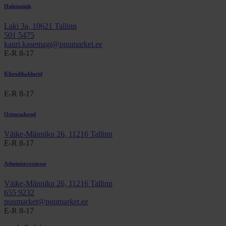
Hulgimüük
Laki 3a, 10621 Tallinn
501 5475
kauri.kasemagi@puumarket.ee
E-R 8-17
Kliendihaldurid
E-R 8-17
Ostuosakond
Väike-Männiku 26, 11216 Tallinn
E-R 8-17
Administratsioon
Väike-Männiku 26, 11216 Tallinn
655 9232
puumarket@puumarket.ee
E-R 8-17