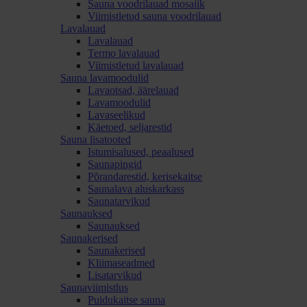
Sauna voodrilauad mosaiik
Viimistletud sauna voodrilauad
Lavalauad
Lavalauad
Termo lavalauad
Viimistletud lavalauad
Sauna lavamoodulid
Lavaotsad, äärelauad
Lavamoodulid
Lavaseelikud
Käetoed, seljarestid
Sauna lisatooted
Istumisalused, peaalused
Saunapingid
Põrandarestid, kerisekaitse
Saunalava aluskarkass
Saunatarvikud
Saunauksed
Saunauksed
Saunakerised
Saunakerised
Kliimaseadmed
Lisatarvikud
Saunaviimistlus
Puidukaitse sauna