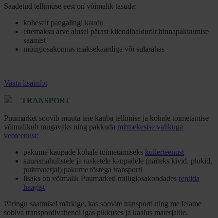
Saadetud tellimuse eest on võimalik tasuda:
koheselt pangalingi kaudu
ettemaksu arve alusel pärast kliendihaldurilt hinnapakkumise
saamist
müügiosakonnas maksekaardiga või sularahas
Vaata lisainfot
TRANSPORT
Puumarket soovib muuta teie kauba tellimise ja kohale toimetamise
võimalikult mugavaks ning pakkuda
mitmekesise valikuga
veoteenust
:
pakume kaupade kohale toimetamiseks
kullerteenust
suuremahulistele ja rasketele kaupadele (näiteks kivid, plokid,
puitmaterjal) pakume tõstega transporti
lisaks on võimalik Puumarketi müügiosakondades
rentida
haagist
Päringu saatmisel märkige, kas soovite transporti ning me leiame
sobiva transpordivahendi igas pikkuses ja kaalus materjalile.