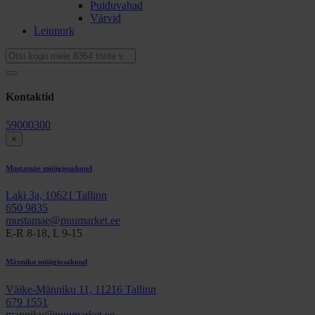
Puiduvahad
Värvid
Leiunurk
Kontaktid
59000300
×
Mustamäe müügiosakond
Laki 3a, 10621 Tallinn
650 9835
mustamae@puumarket.ee
E-R 8-18, L 9-15
Männiku müügiosakond
Väike-Männiku 11, 11216 Tallinn
679 1551
manniku@puumarket.ee