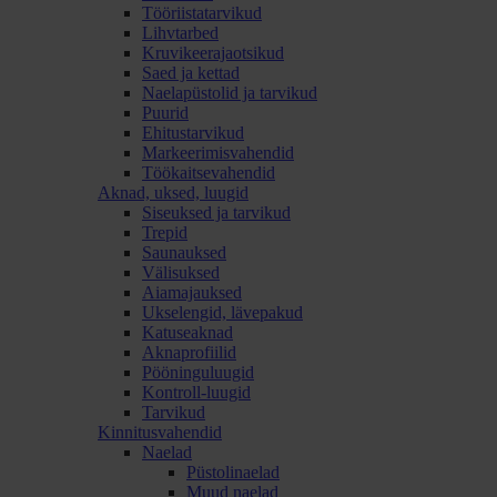
Tööriistatarvikud
Lihvtarbed
Kruvikeerajaotsikud
Saed ja kettad
Naelapüstolid ja tarvikud
Puurid
Ehitustarvikud
Markeerimisvahendid
Töökaitsevahendid
Aknad, uksed, luugid
Siseuksed ja tarvikud
Trepid
Saunauksed
Välisuksed
Aiamajauksed
Ukselengid, lävepakud
Katuseaknad
Aknaprofiilid
Pööninguluugid
Kontroll-luugid
Tarvikud
Kinnitusvahendid
Naelad
Püstolinaelad
Muud naelad