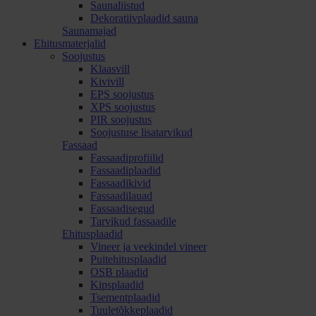
Saunaliistud
Dekoratiivplaadid sauna
Saunamajad
Ehitusmaterjalid
Soojustus
Klaasvill
Kivivill
EPS soojustus
XPS soojustus
PIR soojustus
Soojustuse lisatarvikud
Fassaad
Fassaadiprofiilid
Fassaadiplaadid
Fassaadikivid
Fassaadilauad
Fassaadisegud
Tarvikud fassaadile
Ehitusplaadid
Vineer ja veekindel vineer
Puitehitusplaadid
OSB plaadid
Kipsplaadid
Tsementplaadid
Tuuletõkkeplaadid