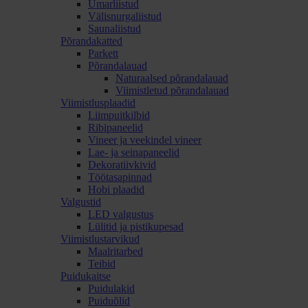
Ümarliistud
Välisnurgaliistud
Saunaliistud
Põrandakatted
Parkett
Põrandalauad
Naturaalsed põrandalauad
Viimistletud põrandalauad
Viimistlusplaadid
Liimpuitkilbid
Ribipaneelid
Vineer ja veekindel vineer
Lae- ja seinapaneelid
Dekoratiivkivid
Töötasapinnad
Hobi plaadid
Valgustid
LED valgustus
Lülitid ja pistikupesad
Viimistlustarvikud
Maalritarbed
Teibid
Puidukaitse
Puidulakid
Puiduõlid