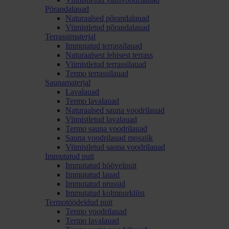
Põrandalauad
Naturaalsed põrandalauad
Viimistletud põrandalauad
Terrassimaterjal
Immutatud terrassilauad
Naturaalsest lehisest terrass
Viimistletud terrassilauad
Termo terrassilauad
Saunamaterjal
Lavalauad
Termo lavalauad
Naturaalsed sauna voodrilauad
Viimistletud lavalauad
Termo sauna voodrilauad
Sauna voodrilauad mosaiik
Viimistletud sauna voodrilauad
Immutatud puit
Immutatud höövelpuit
Immutatud lauad
Immutatud prussid
Immutatud kolmnurkliist
Termotöödeldud puit
Termo voodrilauad
Termo lavalauad