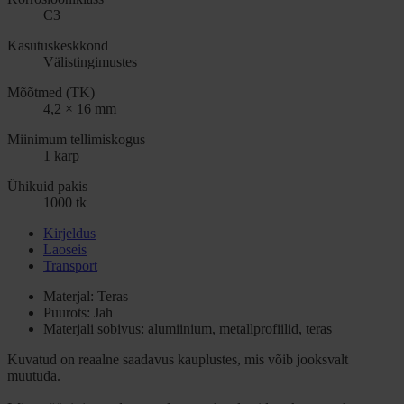
C3
Kasutuskeskkond
Välistingimustes
Mõõtmed (TK)
4,2 × 16 mm
Miinimum tellimiskogus
1 karp
Ühikuid pakis
1000 tk
Kirjeldus
Laoseis
Transport
Materjal: Teras
Puurots: Jah
Materjali sobivus: alumiinium, metallprofiilid, teras
Kuvatud on reaalne saadavus kauplustes, mis võib jooksvalt
muutuda.