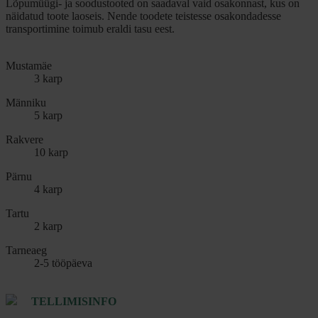
Lõpumüügi- ja soodustooted on saadaval vaid osakonnast, kus on
näidatud toote laoseis. Nende toodete teistesse osakondadesse
transportimine toimub eraldi tasu eest.
Mustamäe
3 karp
Männiku
5 karp
Rakvere
10 karp
Pärnu
4 karp
Tartu
2 karp
Tarneaeg
2-5 tööpäeva
TELLIMISINFO