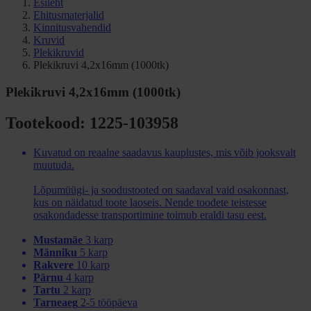
Esileht
Ehitusmaterjalid
Kinnitusvahendid
Kruvid
Plekikruvid
Plekikruvi 4,2x16mm (1000tk)
Plekikruvi 4,2x16mm (1000tk)
Tootekood: 1225-103958
Kuvatud on reaalne saadavus kauplustes, mis võib jooksvalt
muutuda.
Lõpumüügi- ja soodustooted on saadaval vaid osakonnast,
kus on näidatud toote laoseis. Nende toodete teistesse
osakondadesse transportimine toimub eraldi tasu eest.
Mustamäe
3 karp
Männiku
5 karp
Rakvere
10 karp
Pärnu
4 karp
Tartu
2 karp
Tarneaeg
2-5 tööpäeva