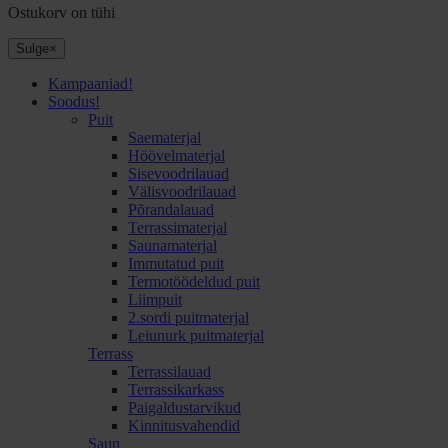
Ostukorv on tühi
Sulge
×
Kampaaniad!
Soodus!
Puit
Saematerjal
Höövelmaterjal
Sisevoodrilauad
Välisvoodrilauad
Põrandalauad
Terrassimaterjal
Saunamaterjal
Immutatud puit
Termotöödeldud puit
Liimpuit
2.sordi puitmaterjal
Leiunurk puitmaterjal
Terrass
Terrassilauad
Terrassikarkass
Paigaldustarvikud
Kinnitusvahendid
Saun