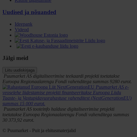
Kauba tagastamine
Uudised ja nõuanded
Ideepank
Videod
Jälgi meid
Liitu uudiskirjaga
Puumarket AS digitaliseerimise teekaardi projekti toetatakse
Euroopa Regionaalarengu Fondi vahenditega summas 9280 eurot.
Puumarket AS e-
veoselehe liidestamise projekti finantseeritakse Euroopa Liidu
Taaste- ja Vastupidavusrahastuse vahenditest (NextGenerationEU)
summas 15 000 eurot.
Puumarket AS tooteinfo halduse digitaliseerimise projekti
toetatakse Euroopa Regionaalarengu Fondi vahenditega summas
30 373,92 eurot.
© Puumarket - Puit ja ehitusmaterjalid