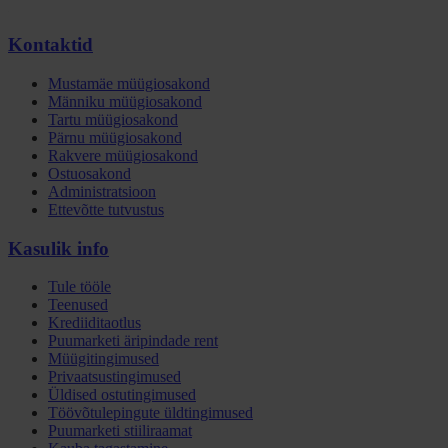
Kontaktid
Mustamäe müügiosakond
Männiku müügiosakond
Tartu müügiosakond
Pärnu müügiosakond
Rakvere müügiosakond
Ostuosakond
Administratsioon
Ettevõtte tutvustus
Kasulik info
Tule tööle
Teenused
Krediiditaotlus
Puumarketi äripindade rent
Müügitingimused
Privaatsustingimused
Üldised ostutingimused
Töövõtulepingute üldtingimused
Puumarketi stiiliraamat