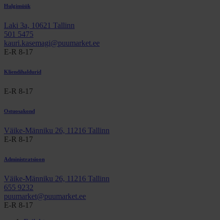
Hulgimüük
Laki 3a, 10621 Tallinn
501 5475
kauri.kasemagi@puumarket.ee
E-R 8-17
Kliendihaldurid
E-R 8-17
Ostuosakond
Väike-Männiku 26, 11216 Tallinn
E-R 8-17
Administratsioon
Väike-Männiku 26, 11216 Tallinn
655 9232
puumarket@puumarket.ee
E-R 8-17