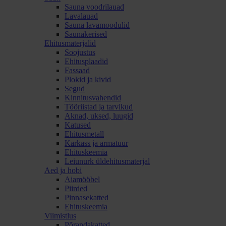
Sauna voodrilauad
Lavalauad
Sauna lavamoodulid
Saunakerised
Ehitusmaterjalid
Soojustus
Ehitusplaadid
Fassaad
Plokid ja kivid
Segud
Kinnitusvahendid
Tööriistad ja tarvikud
Aknad, uksed, luugid
Katused
Ehitusmetall
Karkass ja armatuur
Ehituskeemia
Leiunurk üldehitusmaterjal
Aed ja hobi
Aiamööbel
Piirded
Pinnasekatted
Ehituskeemia
Viimistlus
Põrandakatted