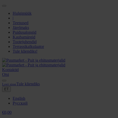
Hulgimüük
|
Teenused
Järelmaks
Puidusalongid
Kaubamärgid
Tootejuhendid
Terrassikalkulaator
Tule kliendiks!
Kontaktid
Otsi
Tule kliendiks
Logi sisse
ET
English
Русский
€
0,00