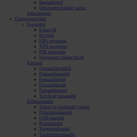
Saunaliistud
Dekoratiivplaadid sauna
Saunamajad
Ehitusmaterjalid
Soojustus
Klaasvill
Kivivill
EPS soojustus
XPS soojustus
PIR soojustus
Soojustuse lisatarvikud
Fassaad
Fassaadiprofiilid
Fassaadiplaadid
Fassaadikivid
Fassaadilauad
Fassaadisegud
Tarvikud fassaadile
Ehitusplaadid
Vineer ja veekindel vineer
Puitehitusplaadid
OSB plaadid
Kipsplaadid
Tsementplaadid
Tuuletõkkeplaadid