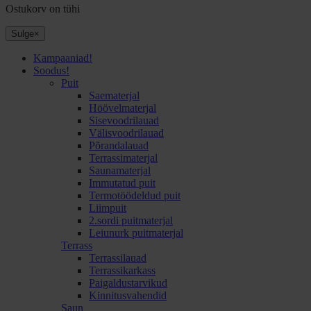
Ostukorv on tühi
Sulge
×
Kampaaniad!
Soodus!
Puit
Saematerjal
Höövelmaterjal
Sisevoodrilauad
Välisvoodrilauad
Põrandalauad
Terrassimaterjal
Saunamaterjal
Immutatud puit
Termotöödeldud puit
Liimpuit
2.sordi puitmaterjal
Leiunurk puitmaterjal
Terrass
Terrassilauad
Terrassikarkass
Paigaldustarvikud
Kinnitusvahendid
Saun