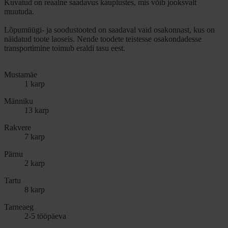
Kuvatud on reaalne saadavus kauplustes, mis võib jooksvalt
muutuda.
Lõpumüügi- ja soodustooted on saadaval vaid osakonnast, kus on
näidatud toote laoseis. Nende toodete teistesse osakondadesse
transportimine toimub eraldi tasu eest.
Mustamäe
1 karp
Männiku
13 karp
Rakvere
7 karp
Pärnu
2 karp
Tartu
8 karp
Tarneaeg
2-5 tööpäeva