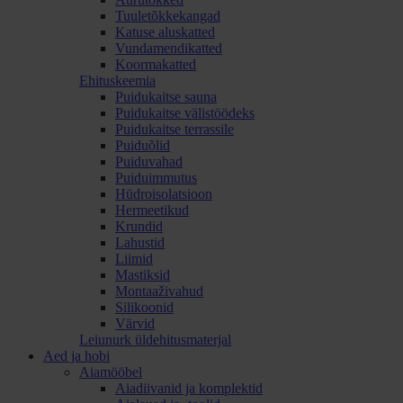
Tuuletõkkekangad
Katuse aluskatted
Vundamendikatted
Koormakatted
Ehituskeemia
Puidukaitse sauna
Puidukaitse välistöödeks
Puidukaitse terrassile
Puiduõlid
Puiduvahad
Puiduimmutus
Hüdroisolatsioon
Hermeetikud
Krundid
Lahustid
Liimid
Mastiksid
Montaaživahud
Silikoonid
Värvid
Leiunurk üldehitusmaterjal
Aed ja hobi
Aiamööbel
Aiadiivanid ja komplektid