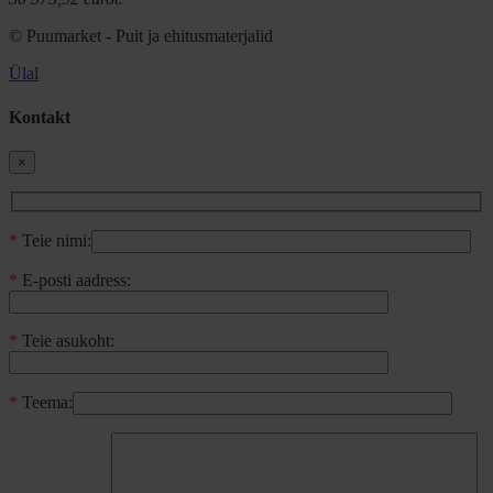
© Puumarket - Puit ja ehitusmaterjalid
Ülal
Kontakt
×
*
Teie nimi:
*
E-posti aadress:
*
Teie asukoht:
*
Teema: