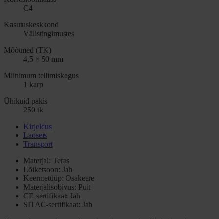
C4
Kasutuskeskkond
Välistingimustes
Mõõtmed (TK)
4,5 × 50 mm
Miinimum tellimiskogus
1 karp
Ühikuid pakis
250 tk
Kirjeldus
Laoseis
Transport
Materjal: Teras
Lõiketsoon: Jah
Keermetüüp: Osakeere
Materjalisobivus: Puit
CE-sertifikaat: Jah
SITAC-sertifikaat: Jah