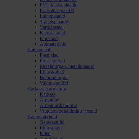
PVC katuseplaadid
PC katuseplaadid
Laineplaadid
Trapetsplaadid
Varikatused
Katuseaknad
Korstnad
Abimaterjalid
Ehitusmetall
Postijalad
Prussikingad
Metallnurgad, metallplaadid
Ehituskobad
Betoonihargid
Vajumispoldid
Karkass ja armatuur
Karkass
Armatuur
Armatuurikandurid
Vundamenditaldmiku vormid
Kattematerjalid
Geotekstiilid
Ehituspapp
Kiled
Aurutõkked