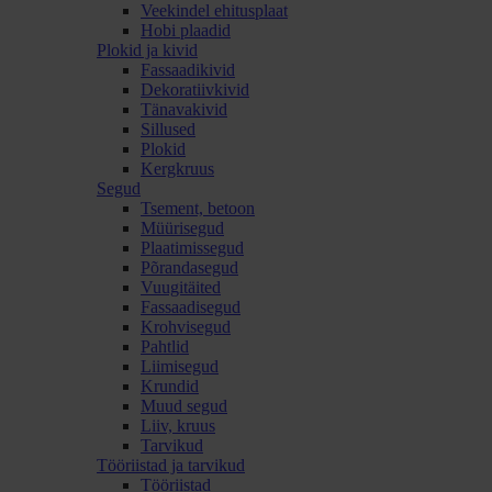
Veekindel ehitusplaat
Hobi plaadid
Plokid ja kivid
Fassaadikivid
Dekoratiivkivid
Tänavakivid
Sillused
Plokid
Kergkruus
Segud
Tsement, betoon
Müürisegud
Plaatimissegud
Põrandasegud
Vuugitäited
Fassaadisegud
Krohvisegud
Pahtlid
Liimisegud
Krundid
Muud segud
Liiv, kruus
Tarvikud
Tööriistad ja tarvikud
Tööriistad