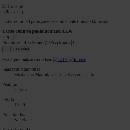
€
20,25
karp
Esitades tooted päringusse saadame teile hinnapakkumise.
Tarne Omniva pakiautomaati 4.20€
karp
-
Puidukruvi 4,5x50mm (250tk) kogus
+
Lisa korvi
Vaata järelmaksuvõimalusi:
Saadavus osakonnas
Mustamäe, Männiku, Pärnu, Rakvere, Tartu
Peakuju
Peitpea
Otsaku
TX20
Pinnatootlus
Nanokate
Korrosiooniklass