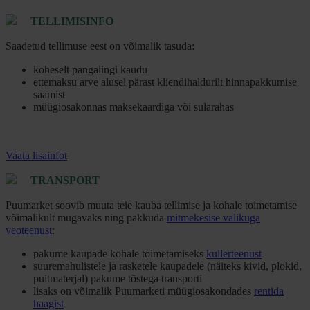
TELLIMISINFO
Saadetud tellimuse eest on võimalik tasuda:
koheselt pangalingi kaudu
ettemaksu arve alusel pärast kliendihaldurilt hinnapakkumise
saamist
müügiosakonnas maksekaardiga või sularahas
Vaata lisainfot
TRANSPORT
Puumarket soovib muuta teie kauba tellimise ja kohale toimetamise
võimalikult mugavaks ning pakkuda
mitmekesise valikuga
veoteenust
:
pakume kaupade kohale toimetamiseks
kullerteenust
suuremahulistele ja rasketele kaupadele (näiteks kivid, plokid,
puitmaterjal) pakume tõstega transporti
lisaks on võimalik Puumarketi müügiosakondades
rentida
haagist