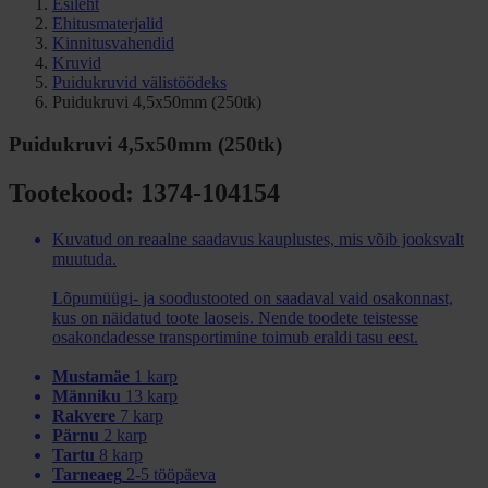
Esileht
Ehitusmaterjalid
Kinnitusvahendid
Kruvid
Puidukruvid välistöödeks
Puidukruvi 4,5x50mm (250tk)
Puidukruvi 4,5x50mm (250tk)
Tootekood: 1374-104154
Kuvatud on reaalne saadavus kauplustes, mis võib jooksvalt
muutuda.
Lõpumüügi- ja soodustooted on saadaval vaid osakonnast,
kus on näidatud toote laoseis. Nende toodete teistesse
osakondadesse transportimine toimub eraldi tasu eest.
Mustamäe
1 karp
Männiku
13 karp
Rakvere
7 karp
Pärnu
2 karp
Tartu
8 karp
Tarneaeg
2-5 tööpäeva