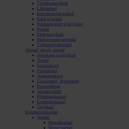
Tööriistatarvikud
Lihvtarbed
Kruvikeerajaotsikud
Saed ja kettad
Naelapüstolid ja tarvikud
Puurid
Ehitustarvikud
Markeerimisvahendid
Töökaitsevahendid
Aknad, uksed, luugid
Siseuksed ja tarvikud
Trepid
Saunauksed
Välisuksed
Aiamajauksed
Ukselengid, lävepakud
Katuseaknad
Aknaprofiilid
Pööninguluugid
Kontroll-luugid
Tarvikud
Kinnitusvahendid
Naelad
Püstolinaelad
Muud naelad