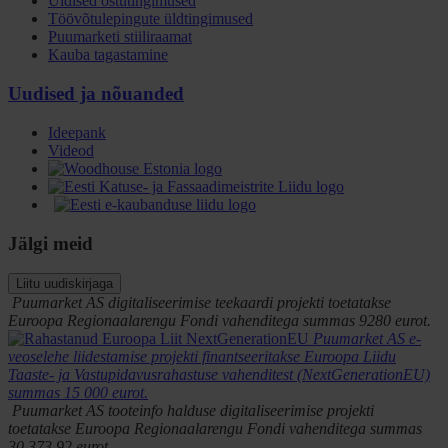
Üldised ostutingimused
Töövõtulepingute üldtingimused
Puumarketi stiiliraamat
Kauba tagastamine
Uudised ja nõuanded
Ideepank
Videod
Jälgi meid
Liitu uudiskirjaga
Puumarket AS digitaliseerimise teekaardi projekti toetatakse
Euroopa Regionaalarengu Fondi vahenditega summas 9280 eurot.
Puumarket AS e-
veoselehe liidestamise projekti finantseeritakse Euroopa Liidu
Taaste- ja Vastupidavusrahastuse vahenditest (NextGenerationEU)
summas 15 000 eurot.
Puumarket AS tooteinfo halduse digitaliseerimise projekti
toetatakse Euroopa Regionaalarengu Fondi vahenditega summas
30 373,92 eurot.