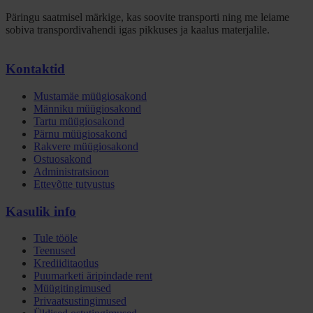
Päringu saatmisel märkige, kas soovite transporti ning me leiame
sobiva transpordivahendi igas pikkuses ja kaalus materjalile.
Kontaktid
Mustamäe müügiosakond
Männiku müügiosakond
Tartu müügiosakond
Pärnu müügiosakond
Rakvere müügiosakond
Ostuosakond
Administratsioon
Ettevõtte tutvustus
Kasulik info
Tule tööle
Teenused
Krediiditaotlus
Puumarketi äripindade rent
Müügitingimused
Privaatsustingimused