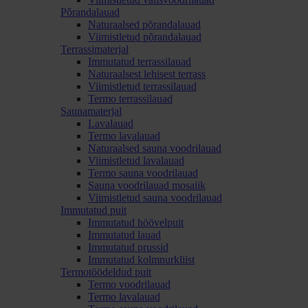
Põrandalauad
Naturaalsed põrandalauad
Viimistletud põrandalauad
Terrassimaterjal
Immutatud terrassilauad
Naturaalsest lehisest terrass
Viimistletud terrassilauad
Termo terrassilauad
Saunamaterjal
Lavalauad
Termo lavalauad
Naturaalsed sauna voodrilauad
Viimistletud lavalauad
Termo sauna voodrilauad
Sauna voodrilauad mosaiik
Viimistletud sauna voodrilauad
Immutatud puit
Immutatud höövelpuit
Immutatud lauad
Immutatud prussid
Immutatud kolmnurkliist
Termotöödeldud puit
Termo voodrilauad
Termo lavalauad