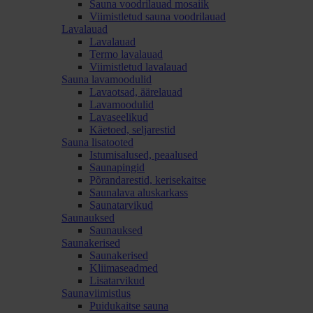
Sauna voodrilauad mosaiik
Viimistletud sauna voodrilauad
Lavalauad
Lavalauad
Termo lavalauad
Viimistletud lavalauad
Sauna lavamoodulid
Lavaotsad, äärelauad
Lavamoodulid
Lavaseelikud
Käetoed, seljarestid
Sauna lisatooted
Istumisalused, peaalused
Saunapingid
Põrandarestid, kerisekaitse
Saunalava aluskarkass
Saunatarvikud
Saunauksed
Saunauksed
Saunakerised
Saunakerised
Kliimaseadmed
Lisatarvikud
Saunaviimistlus
Puidukaitse sauna