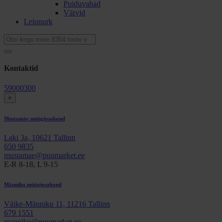
Puiduvahad
Värvid
Leiunurk
Kontaktid
59000300
×
Mustamäe müügiosakond
Laki 3a, 10621 Tallinn
650 9835
mustamae@puumarket.ee
E-R 8-18, L 9-15
Männiku müügiosakond
Väike-Männiku 11, 11216 Tallinn
679 1551
manniku@puumarket.ee