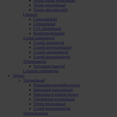
Termo sauna voodrilauad
Termo terrassilauad
Termo sõrestikprofiil
Liimpuit
Liimpuitkilbid
Liimpuittalad
LVL liimkihtpuit
Ristkihtpuitplaadid
2.sordi puitmaterjal
2.sordi saematerjal
2.sordi sisevoodrilauad
2.sordi saunamaterjal
2.sordi terrassimaterjal
Tislerimaterjal
Servamata materjal
Leiunurk puitmaterjal
Terrass
Terrassilauad
Puitplastkomposiidist terrass
Immutatud terrassilauad
Naturaalsest lehisest terrass
Viimistletud terrassilauad
Termo terrassilauad
2.sordi terrassimaterjal
Terrassikarkass