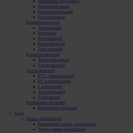
Immutatud höövelpuit
Immutatud lauad
Immutatud prussid
Alumiiniumist
Paigaldustarvikud
Terrassijalad
Postijalad
Prussikingad
Betoonihargid
Abivahendid
Kinnitusvahendid
Terrassiklambrid
Terrassikruvid
Terrassikatused
PVC katuseplaadid
PC katuseplaadid
Laineplaadid
Trapetsplaadid
Varikatused
Puidukaitse terrassile
Puidukaitse terrassile
Saun
Sauna voodrilauad
Naturaalsed sauna voodrilauad
Termo sauna voodrilauad