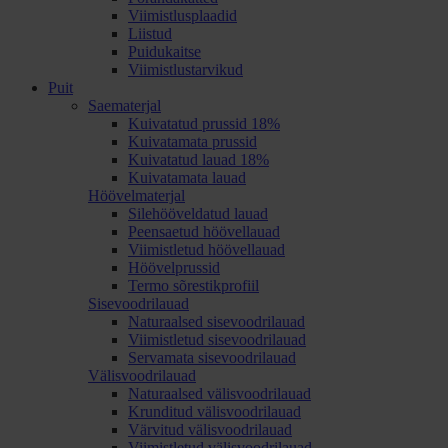
Viimistlusplaadid
Liistud
Puidukaitse
Viimistlustarvikud
Puit
Saematerjal
Kuivatatud prussid 18%
Kuivatamata prussid
Kuivatatud lauad 18%
Kuivatamata lauad
Höövelmaterjal
Silehööveldatud lauad
Peensaetud höövellauad
Viimistletud höövellauad
Höövelprussid
Termo sõrestikprofiil
Sisevoodrilauad
Naturaalsed sisevoodrilauad
Viimistletud sisevoodrilauad
Servamata sisevoodrilauad
Välisvoodrilauad
Naturaalsed välisvoodrilauad
Krunditud välisvoodrilauad
Värvitud välisvoodrilauad
Viimistletud välisvoodrilauad