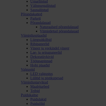
Ümarliistud
Välisnurgaliistud
Saunaliistud
Põrandakatted
Parkett
Põrandalauad
Naturaalsed põrandalauad
Viimistletud põrandalauad
Viimistlusplaadid
Liimpuitkilbid
Ribipaneelid
Vineer ja veekindel vineer
Lae- ja seinapaneelid
Dekoratiivkivid
Töötasapinnad
Hobi plaadid
Valgustid
LED valgustus
Lülitid ja pistikupesad
Viimistlustarvikud
Maalritarbed
Teibid
Puidukaitse
Puidulakid
Puiduõlid