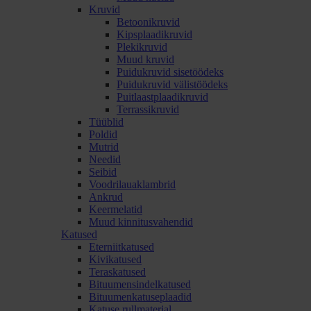
Kruvid
Betoonikruvid
Kipsplaadikruvid
Plekikruvid
Muud kruvid
Puidukruvid sisetöödeks
Puidukruvid välistöödeks
Puitlaastplaadikruvid
Terrassikruvid
Tüüblid
Poldid
Mutrid
Needid
Seibid
Voodrilauaklambrid
Ankrud
Keermelatid
Muud kinnitusvahendid
Katused
Eterniitkatused
Kivikatused
Teraskatused
Bituumensindelkatused
Bituumenkatuseplaadid
Katuse rullmaterjal