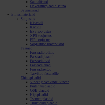
Saunaliistud
Dekoratiivplaadid sauna
Saunamajad
Ehitusmaterjalid
Soojustus
Klaasvill
Kivivill
EPS soojustus
XPS soojustus
PIR soojustus
Soojustuse lisatarvikud
Fassaad
Fassaadiprofiilid
Fassaadiplaadid
Fassaadikivid
Fassaadilauad
Fassaadisegud
Tarvikud fassaadile
Ehitusplaadid
Vineer ja veekindel vineer
Puitehitusplaadid
OSB plaadid
Kipsplaadid
Tsementplaadid
Tuuletõkkeplaadid