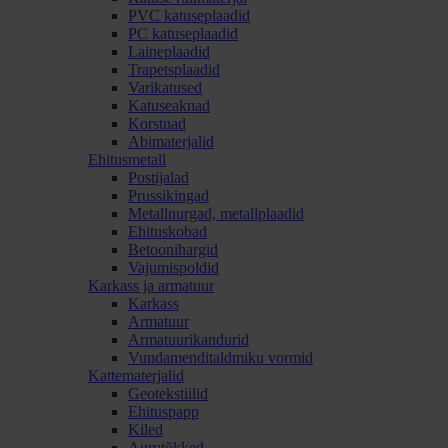
PVC katuseplaadid
PC katuseplaadid
Laineplaadid
Trapetsplaadid
Varikatused
Katuseaknad
Korstnad
Abimaterjalid
Ehitusmetall
Postijalad
Prussikingad
Metallnurgad, metallplaadid
Ehituskobad
Betoonihargid
Vajumispoldid
Karkass ja armatuur
Karkass
Armatuur
Armatuurikandurid
Vundamenditaldmiku vormid
Kattematerjalid
Geotekstiilid
Ehituspapp
Kiled
Aurutõkked