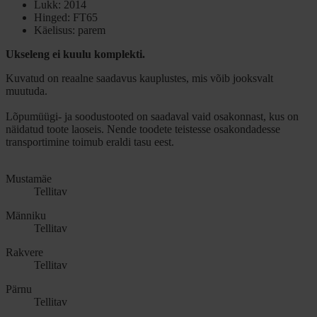
Lukk: 2014
Hinged: FT65
Käelisus: parem
Ukseleng ei kuulu komplekti.
Kuvatud on reaalne saadavus kauplustes, mis võib jooksvalt
muutuda.
Lõpumüügi- ja soodustooted on saadaval vaid osakonnast, kus on
näidatud toote laoseis. Nende toodete teistesse osakondadesse
transportimine toimub eraldi tasu eest.
Mustamäe
Tellitav
Männiku
Tellitav
Rakvere
Tellitav
Pärnu
Tellitav