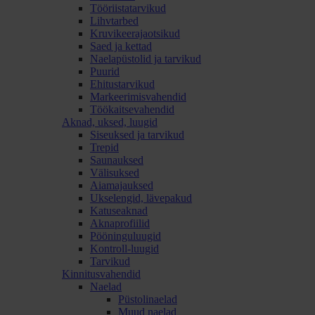
Tööriistatarvikud
Lihvtarbed
Kruvikeerajaotsikud
Saed ja kettad
Naelapüstolid ja tarvikud
Puurid
Ehitustarvikud
Markeerimisvahendid
Töökaitsevahendid
Aknad, uksed, luugid
Siseuksed ja tarvikud
Trepid
Saunauksed
Välisuksed
Aiamajauksed
Ukselengid, lävepakud
Katuseaknad
Aknaprofiilid
Pööninguluugid
Kontroll-luugid
Tarvikud
Kinnitusvahendid
Naelad
Püstolinaelad
Muud naelad