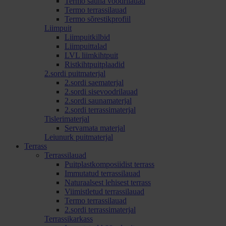
Termo sauna voodrilauad
Termo terrassilauad
Termo sõrestikprofiil
Liimpuit
Liimpuitkilbid
Liimpuittalad
LVL liimkihtpuit
Ristkihtpuitplaadid
2.sordi puitmaterjal
2.sordi saematerjal
2.sordi sisevoodrilauad
2.sordi saunamaterjal
2.sordi terrassimaterjal
Tislerimaterjal
Servamata materjal
Leiunurk puitmaterjal
Terrass
Terrassilauad
Puitplastkomposiidist terrass
Immutatud terrassilauad
Naturaalsest lehisest terrass
Viimistletud terrassilauad
Termo terrassilauad
2.sordi terrassimaterjal
Terrassikarkass