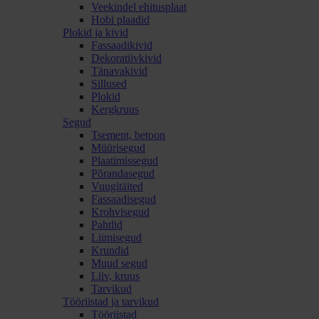
Veekindel ehitusplaat
Hobi plaadid
Plokid ja kivid
Fassaadikivid
Dekoratiivkivid
Tänavakivid
Sillused
Plokid
Kergkruus
Segud
Tsement, betoon
Müürisegud
Plaatimissegud
Põrandasegud
Vuugitäited
Fassaadisegud
Krohvisegud
Pahtlid
Liimisegud
Krundid
Muud segud
Liiv, kruus
Tarvikud
Tööriistad ja tarvikud
Tööriistad