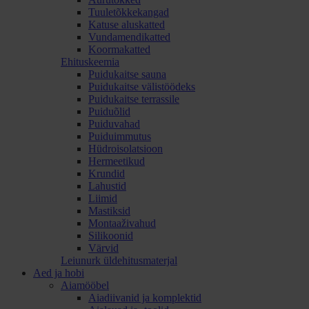
Tuuletõkkekangad
Katuse aluskatted
Vundamendikatted
Koormakatted
Ehituskeemia
Puidukaitse sauna
Puidukaitse välistöödeks
Puidukaitse terrassile
Puiduõlid
Puiduvahad
Puiduimmutus
Hüdroisolatsioon
Hermeetikud
Krundid
Lahustid
Liimid
Mastiksid
Montaaživahud
Silikoonid
Värvid
Leiunurk üldehitusmaterjal
Aed ja hobi
Aiamööbel
Aiadiivanid ja komplektid