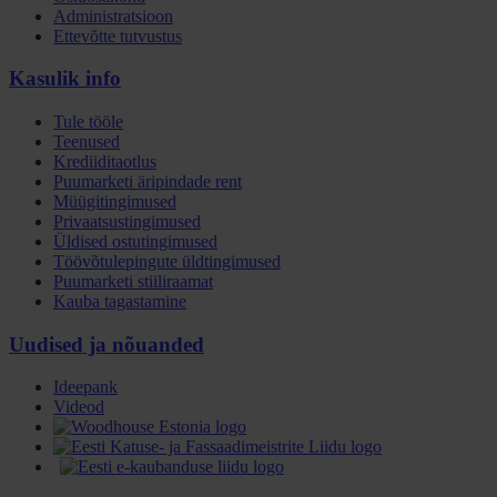
Administratsioon
Ettevõtte tutvustus
Kasulik info
Tule tööle
Teenused
Krediiditaotlus
Puumarketi äripindade rent
Müügitingimused
Privaatsustingimused
Üldised ostutingimused
Töövõtulepingute üldtingimused
Puumarketi stiiliraamat
Kauba tagastamine
Uudised ja nõuanded
Ideepank
Videod