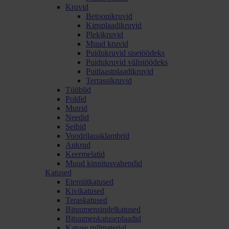
Kruvid
Betoonikruvid
Kipsplaadikruvid
Plekikruvid
Muud kruvid
Puidukruvid sisetöödeks
Puidukruvid välistöödeks
Puitlaastplaadikruvid
Terrassikruvid
Tüüblid
Poldid
Mutrid
Needid
Seibid
Voodrilauaklambrid
Ankrud
Keermelatid
Muud kinnitusvahendid
Katused
Eterniitkatused
Kivikatused
Teraskatused
Bituumensindelkatused
Bituumenkatuseplaadid
Katuse rullmaterjal