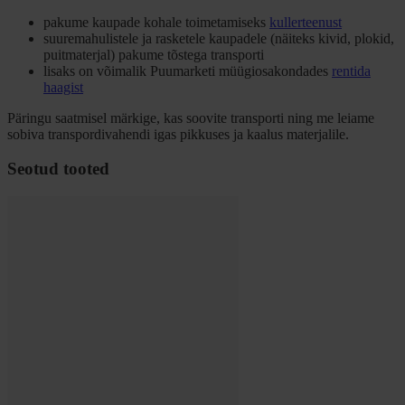
pakume kaupade kohale toimetamiseks
kullerteenust
suuremahulistele ja rasketele kaupadele (näiteks kivid, plokid,
puitmaterjal) pakume tõstega transporti
lisaks on võimalik Puumarketi müügiosakondades
rentida
haagist
Päringu saatmisel märkige, kas soovite transporti ning me leiame
sobiva transpordivahendi igas pikkuses ja kaalus materjalile.
Seotud tooted