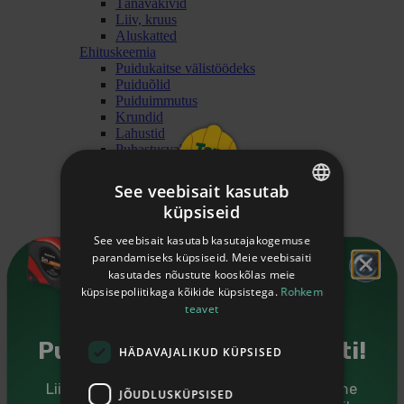
Tänavakivid
Liiv, kruus
Aluskatted
Ehituskeemia
Puidukaitse välistöödeks
Puiduõlid
Puiduimmutus
Krundid
Lahustid
Puhastusvahendid
Värvid
Küttematerjal
See veebisait kasutab
Puitbrikett
küpsiseid
Puitgraanul
ESTONIAN
Küttepuit
See veebisait kasutab kasutajakogemuse
Viimistlus
ENGLISH
parandamiseks küpsiseid. Meie veebisaiti
Liistud
kasutades nõustute kooskõlas meie
Katteliistud
RUSSIAN
küpsisepoliitikaga kõikide küpsistega.
Rohkem
Klaasiliistud
teavet
Laeliistud
Nelikantliistud
Piirdeliistud
Puidutarkus sinu postkasti!
HÄDAVAJALIKUD KÜPSISED
Põrandaliistud
Sisenurgaliistud
Liitu Puumarketi uudiskirjaga ning saadame
Uksepiirdeliistud
JÕUDLUSKÜPSISED