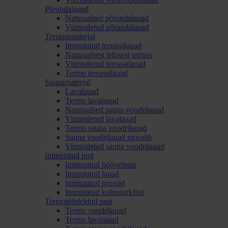
Põrandalauad
Naturaalsed põrandalauad
Viimistletud põrandalauad
Terrassimaterjal
Immutatud terrassilauad
Naturaalsest lehisest terrass
Viimistletud terrassilauad
Termo terrassilauad
Saunamaterjal
Lavalauad
Termo lavalauad
Naturaalsed sauna voodrilauad
Viimistletud lavalauad
Termo sauna voodrilauad
Sauna voodrilauad mosaiik
Viimistletud sauna voodrilauad
Immutatud puit
Immutatud höövelpuit
Immutatud lauad
Immutatud prussid
Immutatud kolmnurkliist
Termotöödeldud puit
Termo voodrilauad
Termo lavalauad