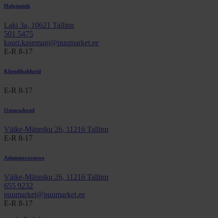
Hulgimüük
Laki 3a, 10621 Tallinn
501 5475
kauri.kasemagi@puumarket.ee
E-R 8-17
Kliendihaldurid
E-R 8-17
Ostuosakond
Väike-Männiku 26, 11216 Tallinn
E-R 8-17
Administratsioon
Väike-Männiku 26, 11216 Tallinn
655 9232
puumarket@puumarket.ee
E-R 8-17