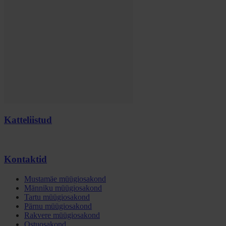
Katteliistud
Kontaktid
Mustamäe müügiosakond
Männiku müügiosakond
Tartu müügiosakond
Pärnu müügiosakond
Rakvere müügiosakond
Ostuosakond