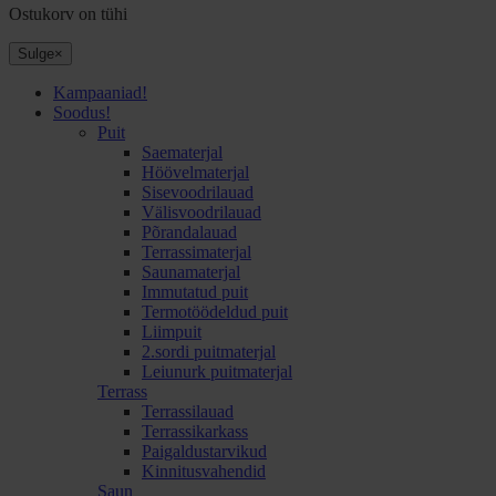
Ostukorv on tühi
Sulge
×
Kampaaniad!
Soodus!
Puit
Saematerjal
Höövelmaterjal
Sisevoodrilauad
Välisvoodrilauad
Põrandalauad
Terrassimaterjal
Saunamaterjal
Immutatud puit
Termotöödeldud puit
Liimpuit
2.sordi puitmaterjal
Leiunurk puitmaterjal
Terrass
Terrassilauad
Terrassikarkass
Paigaldustarvikud
Kinnitusvahendid
Saun