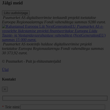
Jälgi meid
Liitu uudiskirjaga
Puumarket AS digitaliseerimise teekaardi projekti toetatakse
Euroopa Regionaalarengu Fondi vahenditega summas 9280 eurot.
Puumarket AS e-
veoselehe liidestamise projekti finantseeritakse Euroopa Liidu
Taaste- ja Vastupidavusrahastuse vahenditest (NextGenerationEU)
summas 15 000 eurot.
Puumarket AS tooteinfo halduse digitaliseerimise projekti
toetatakse Euroopa Regionaalarengu Fondi vahenditega summas
30 373,92 eurot.
© Puumarket - Puit ja ehitusmaterjalid
Ülal
Kontakt
×
*
Teie nimi: