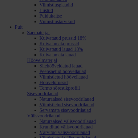
Viimistlusplaadid
Liistud
Puidukaitse
Viimistlustarvikud
Puit
Saematerjal
Kuivatatud prussid 18%
Kuivatamata prussid
Kuivatatud lauad 18%
Kuivatamata lauad
Höövelmaterjal
Silehööveldatud lauad
Peensaetud höövellauad
Viimistletud höövellauad
Höövelprussid
Termo sõrestikprofiil
Sisevoodrilauad
Naturaalsed sisevoodrilauad
Viimistletud sisevoodrilauad
Servamata sisevoodrilauad
Välisvoodrilauad
Naturaalsed välisvoodrilauad
Krunditud välisvoodrilauad
Värvitud välisvoodrilauad
Viimistletud välisvoodrilauad