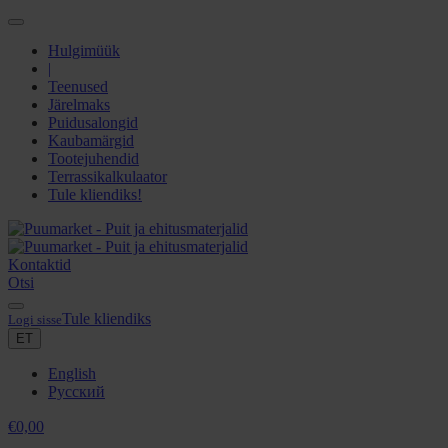
Hulgimüük
|
Teenused
Järelmaks
Puidusalongid
Kaubamärgid
Tootejuhendid
Terrassikalkulaator
Tule kliendiks!
Kontaktid
Otsi
Tule kliendiks
Logi sisse
ET
English
Русский
€
0,00