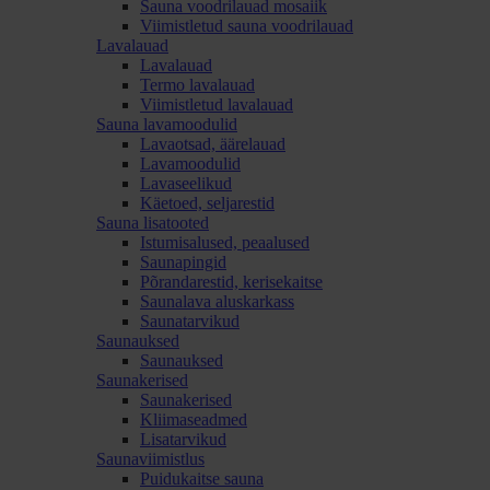
Sauna voodrilauad mosaiik
Viimistletud sauna voodrilauad
Lavalauad
Lavalauad
Termo lavalauad
Viimistletud lavalauad
Sauna lavamoodulid
Lavaotsad, äärelauad
Lavamoodulid
Lavaseelikud
Käetoed, seljarestid
Sauna lisatooted
Istumisalused, peaalused
Saunapingid
Põrandarestid, kerisekaitse
Saunalava aluskarkass
Saunatarvikud
Saunauksed
Saunauksed
Saunakerised
Saunakerised
Kliimaseadmed
Lisatarvikud
Saunaviimistlus
Puidukaitse sauna