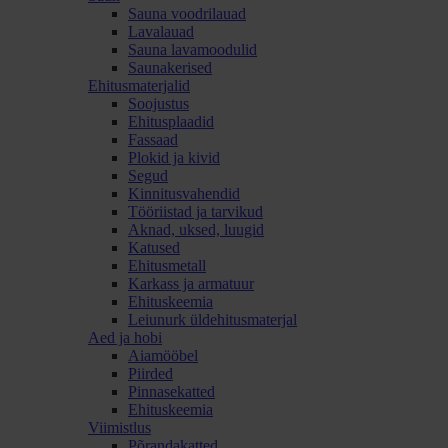
Sauna voodrilauad
Lavalauad
Sauna lavamoodulid
Saunakerised
Ehitusmaterjalid
Soojustus
Ehitusplaadid
Fassaad
Plokid ja kivid
Segud
Kinnitusvahendid
Tööriistad ja tarvikud
Aknad, uksed, luugid
Katused
Ehitusmetall
Karkass ja armatuur
Ehituskeemia
Leiunurk üldehitusmaterjal
Aed ja hobi
Aiamööbel
Piirded
Pinnasekatted
Ehituskeemia
Viimistlus
Põrandakatted