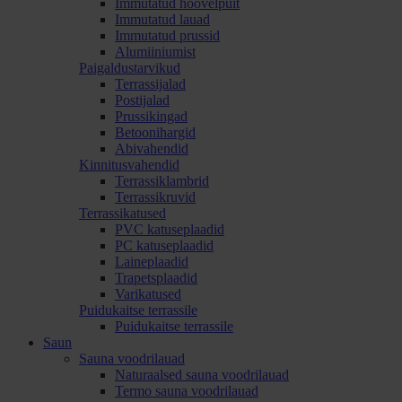
Immutatud höövelpuit
Immutatud lauad
Immutatud prussid
Alumiiniumist
Paigaldustarvikud
Terrassijalad
Postijalad
Prussikingad
Betoonihargid
Abivahendid
Kinnitusvahendid
Terrassiklambrid
Terrassikruvid
Terrassikatused
PVC katuseplaadid
PC katuseplaadid
Laineplaadid
Trapetsplaadid
Varikatused
Puidukaitse terrassile
Puidukaitse terrassile
Saun
Sauna voodrilauad
Naturaalsed sauna voodrilauad
Termo sauna voodrilauad