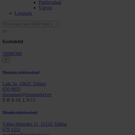
Puiduvahad
Värvid
Leiunurk
Kontaktid
59000300
×
Mustamäe müügiosakond
Laki 3a, 10621 Tallinn
650 9835
mustamae@puumarket.ee
E-R 8-18, L 9-15
Männiku müügiosakond
Väike-Männiku 11, 11216 Tallinn
679 1551
manniku@puumarket.ee