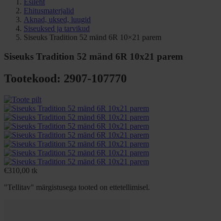
Esileht
Ehitusmaterjalid
Aknad, uksed, luugid
Siseuksed ja tarvikud
Siseuks Tradition 52 mänd 6R 10×21 parem
Siseuks Tradition 52 mänd 6R 10x21 parem
Tootekood: 2907-107770
€
310,00
tk
"Tellitav" märgistusega tooted on ettetellimisel.