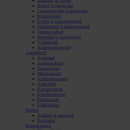
Aialauad ja -toolid
Kiiged ja ripptoolid
Lamamistoolid ja tugitoolid
Rõdumööbel
Grillid ja gaasisoojendid
Varikatused ja päikesevarjud
Terrassivaibad
Batuudid ja lisatarvikud
Väliköögid
Aiadekoratsioonid
Aiaehitised
Aiamajad
Aiamajauksed
Saunamajad
Mängumajad
Autovarjualused
Aiakuurid
Kasvuhooned
Kümblustünnid
Prügikuurid
Välikäimlad
Piirded
Aialipid ja aiapostid
Postijalad
Pinnasekatted