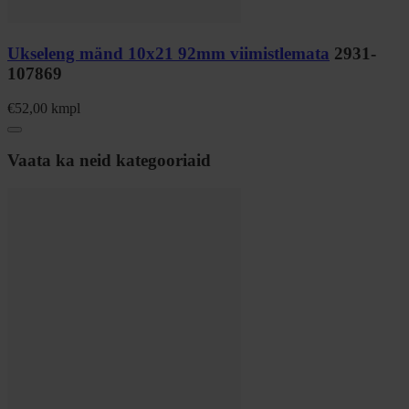
Ukseleng mänd 10x21 92mm viimistlemata
2931-
107869
€
52,00
kmpl
Vaata ka neid kategooriaid