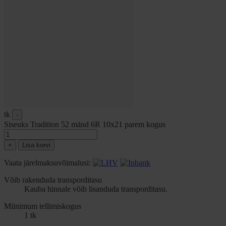
tk
-
Siseuks Tradition 52 mänd 6R 10x21 parem kogus
+
Lisa korvi
Vaata järelmaksuvõimalusi:
Võib rakenduda transporditasu
Kauba hinnale võib lisanduda transporditasu.
Miinimum tellimiskogus
1 tk