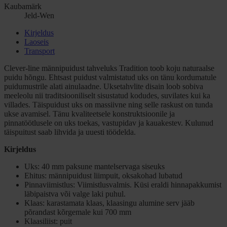
Kaubamärk
Jeld-Wen
Kirjeldus
Laoseis
Transport
Clever-line männipuidust tahveluks Tradition toob koju naturaalse
puidu hõngu. Ehtsast puidust valmistatud uks on tänu kordumatule
puidumustrile alati ainulaadne. Uksetahvlite disain loob sobiva
meeleolu nii traditsiooniliselt sisustatud kodudes, suvilates kui ka
villades. Täispuidust uks on massiivne ning selle raskust on tunda
ukse avamisel. Tänu kvaliteetsele konstruktsioonile ja
pinnatöötlusele on uks toekas, vastupidav ja kauakestev. Kulunud
täispuitust saab lihvida ja uuesti töödelda.
Kirjeldus
Uks: 40 mm paksune mantelservaga siseuks
Ehitus: männipuidust liimpuit, oksakohad lubatud
Pinnaviimistlus: Viimistlusvalmis. Küsi eraldi hinnapakkumist
läbipaistva või valge laki puhul.
Klaas: karastamata klaas, klaasingu alumine serv jääb
põrandast kõrgemale kui 700 mm
Klaasiliist: puit