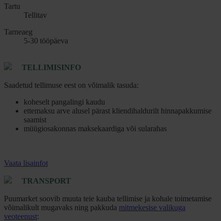
Tartu
Tellitav
Tarneaeg
5-30 tööpäeva
TELLIMISINFO
Saadetud tellimuse eest on võimalik tasuda:
koheselt pangalingi kaudu
ettemaksu arve alusel pärast kliendihaldurilt hinnapakkumise
saamist
müügiosakonnas maksekaardiga või sularahas
Vaata lisainfot
TRANSPORT
Puumarket soovib muuta teie kauba tellimise ja kohale toimetamise
võimalikult mugavaks ning pakkuda
mitmekesise valikuga
veoteenust
: